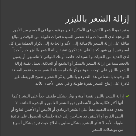
مسببات التعرق الليلي
إزالة الشعر بالليزر
يعتبر نمو الشعر الكثيف في الأماكن الغير مرغوب بها في الجسم من الأمور
المزعجه لدى السيدات و قد تقضي السيدة فترات طويلة من الوقت و مبالغ
طائلة على إزالة الشعر بالإضافة إلى الألم و الحاجة إلى تكرار العملية مرة كل
أسبوعين إلى شهر كحد أعلى. قد تكون تقنية إزالة الشعر بالليزر خياراً جيداً
لدى العديد من الفتيات و السيدات خاصة أولئك اللواتي لا تناسبهن أو يصبن
بالحساسية من إزالة الشعر بالسكر أو الشمع أو الحلاقة. تعمل تقنية إزالة
الشعر بالليزر على توجيه ضوء مركّز باتجاه بصيلة الشعر بحيث تقوم الصبغة
الموجوده بامتصاص هذا الضوء و بالتالي يدمّر الشعر و تصبح البويصلة غير
قادرة على إنتاج الشعر لفترة طويلة و في بعض الأحيان للأبد.
إزالة الشعر بالليزر تقنية آمنة و تؤثّر بشكل طفيف جداً على البشرة كما
أنها أكثر فعّالية على الأشخاص ذوو الشعر الغامق و البشرة الفاتحة. لا
تجدي هذه التقنية نفعاً على الشعر الرمادي أو الأبيض أو الأحمر الفاتح أو
البني الفاتح أو الأشقر. قد تحتاجين إلى عدة جلسات للحصول على فائدة
طويلة الأمد.لا تتأثر البشرة بشكل سلبي بالعلاج حيث تبرد بشكل أسرع
من بويصلات الشعر.