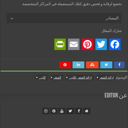
تخضع لرقابة و فحص دقيق كتلك المستعملة في المراكز المتخصصة.
المصادر
شارك المقال
P
E
P
T
F
r
m
i
w
a
i
a
n
i
c
الوسوم
إزالة الشعر
إزالة الشعر بالليزر
الشعر
الليزر
n
i
t
t
e
t
l
e
t
b
عن Editor
F
r
e
o
r
e
r
o
i
s
k