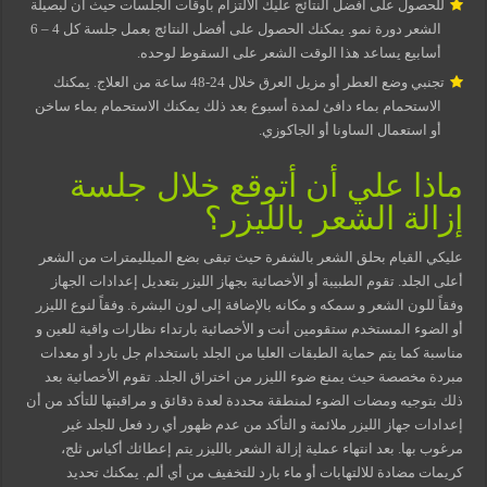
للحصول على أفضل النتائج عليك الالتزام بأوقات الجلسات حيث أن لبصيلة
الشعر دورة نمو. يمكنك الحصول على أفضل النتائج بعمل جلسة كل 4 – 6
أسابيع يساعد هذا الوقت الشعر على السقوط لوحده.
تجنبي وضع العطر أو مزيل العرق خلال 24-48 ساعة من العلاج. يمكنك
الاستحمام بماء دافئ لمدة أسبوع بعد ذلك يمكنك الاستحمام بماء ساخن
أو استعمال الساونا أو الجاكوزي.
ماذا علي أن أتوقع خلال جلسة
إزالة الشعر بالليزر؟
عليكي القيام بحلق الشعر بالشفرة حيث تبقى بضع الميلليمترات من الشعر
أعلى الجلد. تقوم الطبيبة أو الأخصائية بجهاز الليزر بتعديل إعدادات الجهاز
وفقاً للون الشعر و سمكه و مكانه بالإضافة إلى لون البشرة. وفقاً لنوع الليزر
أو الضوء المستخدم ستقومين أنت و الأخصائية بارتداء نظارات واقية للعين و
مناسبة كما يتم حماية الطبقات العليا من الجلد باستخدام جل بارد أو معدات
مبردة مخصصة حيث يمنع ضوء الليزر من اختراق الجلد. تقوم الأخصائية بعد
ذلك بتوجيه ومضات الضوء لمنطقة محددة لعدة دقائق و مراقبتها للتأكد من أن
إعدادات جهاز الليزر ملائمة و التأكد من عدم ظهور أي رد فعل للجلد غير
مرغوب بها. بعد انتهاء عملية إزالة الشعر بالليزر يتم إعطائك أكياس ثلج،
كريمات مضادة للالتهابات أو ماء بارد للتخفيف من أي ألم. يمكنك تحديد