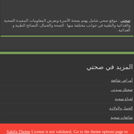
صحتي
: موقع صحي شامل يهتم بصحة الأسرة ويعرض المعلومات المفيدة الصحية
والغذائية والطبية في جوانب مختلفة منها : الصحة والجمال، النصائح الطبية و
الغذائية .
المزيد في صحتي
أمراض شائعة
صحتك سيدتي
لحياة صحية
الحمل والولادة
شائعات صحية
Sahifa Theme
License is not validated, Go to the theme options page to
Facebook
Twitter
Pinterest
Email
PrintFriendly