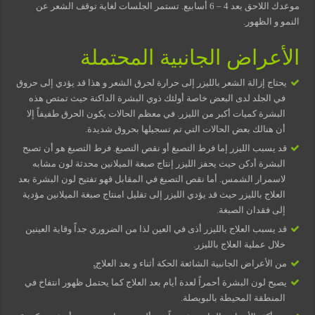
موعدك اللاحق بعد 4 – 6 أسابيع. تستمر الجلسات لغاية توقف الشعر عن
النمو و الظهور.
الأعراض الجانبية المحتملة
يحتاج إزالة الشعر بالليزر إلى حرارة لحرق الشعر و هذا قد يؤدي إلى حروق
في الجلد لدى البعض خاصة أولئك ذوي البشرة الداكنة حيث تمتص هذه
البشرة كميات أكبر من الليزر. في معظم الحالات يكون الحرق طفيفاً إلا
أن هنالك بعض الحالات التي تم تسجيلها بحروق شديدة.
قد يسبب الليزر إما فرط التصبغ أو نقص التصبغ. فرط التصبغ هو أن تصبح
البشرة أدكن حيث يحفز الليزر إنتاج صبغة الميلانين محدثة لون مشابه
لاسمرار الشمس. أما نقص التصبغ في المقابل قهو تفتيح لون البشرة بعد
العلاج بالليزر حيث قد يؤدي الليزر إلى تقليل امنتاج صبغة الميلانين مؤدية
إلى فقدان الصبغة.
قد يسبب العلاج بالليزر أذى في العين لذا من الضروري جداً وقاية العينين
خلال عملية العلاج بالليزر.
من الأعراض الجانبية الشائعة الحكة أثناء و بعد العلاج.ٍ
يصبح لون البشرة أحمراً لعدة أيام بعد العلاج كما يحتمل ظهور انتفاخ في
المنطقة المحيطة بالبويصلة.