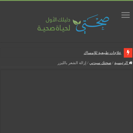
علاجات طبيعية للإمساك
ماذا يجب أن تحتوي صيدلية المنزل
الرئيسية
/
صحتك سيدتي
/
إزالة الشعر بالليزر
علاجات طبيعية للبواسير
نصائح لمرضى السكري في رمضان
أنجح الطرق لتقليل خطر الإصابة بالمسالك البولية
5 شائعات صحية منتشرة بكثرة
إزالة الشعر بالليزر
نصائح لكل أسبوع من الحمل
كيف نخفف من الشعور بالعطش في رمضان؟