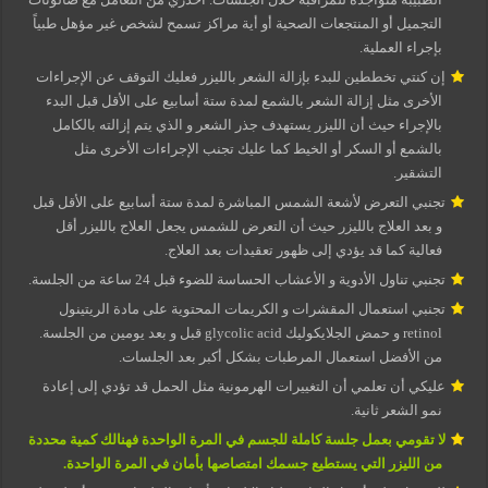
التجميل أو المنتجعات الصحية أو أية مراكز تسمح لشخص غير مؤهل طبياً
بإجراء العملية.
إن كنتي تخططين للبدء بإزالة الشعر بالليزر فعليك التوقف عن الإجراءات
الأخرى مثل إزالة الشعر بالشمع لمدة ستة أسابيع على الأقل قبل البدء
بالإجراء حيث أن الليزر يستهدف جذر الشعر و الذي يتم إزالته بالكامل
بالشمع أو السكر أو الخيط كما عليك تجنب الإجراءات الأخرى مثل
التشقير.
تجنبي التعرض لأشعة الشمس المباشرة لمدة ستة أسابيع على الأقل قبل
و بعد العلاج بالليزر حيث أن التعرض للشمس يجعل العلاج بالليزر أقل
فعالية كما قد يؤدي إلى ظهور تعقيدات بعد العلاج.
تجنبي تناول الأدوية و الأعشاب الحساسة للضوء قبل 24 ساعة من الجلسة.
تجنبي استعمال المقشرات و الكريمات المحتوية على مادة الريتينول
retinol و حمض الجلايكوليك glycolic acid قبل و بعد يومين من الجلسة.
من الأفضل استعمال المرطبات بشكل أكبر بعد الجلسات.
عليكي أن تعلمي أن التغييرات الهرمونية مثل الحمل قد تؤدي إلى إعادة
نمو الشعر ثانية.
لا تقومي بعمل جلسة كاملة للجسم في المرة الواحدة فهنالك كمية محددة
من الليزر التي يستطيع جسمك امتصاصها بأمان في المرة الواحدة.