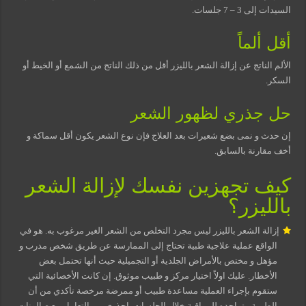
السيدات إلى 3 – 7 جلسات.
أقل ألماً
الألم الناتج عن إزالة الشعر بالليزر أقل من ذلك الناتج من الشمع أو الخيط أو
السكر.
حل جذري لظهور الشعر
إن حدث و نمى بضع شعيرات بعد العلاج فإن نوع الشعر يكون أقل سماكة و
أخف مقارنة بالسابق.
كيف تجهزين نفسك لإزالة الشعر
بالليزر؟
إزالة الشعر بالليزر ليس مجرد التخلص من الشعر الغير مرغوب به. هو في
الواقع عملية علاجية طبية تحتاج إلى الممارسة عن طريق شخص مدرب و
مؤهل و مختص بالأمراض الجلدية أو التجميلية حيث أنها تحتمل بعض
الأخطار. عليك اولاً اختيار مركز و طبيب موثوق. إن كانت الأخصائية التي
ستقوم بإجراء العملية مساعدة طبيب أو ممرضة مرخصة تأكدي من أن
الطبيبة متواجده للمراقبة خلال الجلسات. احذري من التعامل مع صالونات