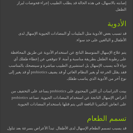
إصابته بالاسهال، في هذه الحالة قد يطلب الطبيب إجراء فحوصات لبراز
الطفل.
الأدوية
قد تسبب بعض الأدوية مثل الملينات أو المضادات الحيوية الإسهال لدى
الأطفال و البالغين على حد سواء.
يتم علاج الإسهال المتوسط الناتج عن استخدام الأدوية عن طريق المحافظة
على رطوبة الطفل بطريقة مناسبة و آمنة. لا تتوقفي عن إعطاء طفلك أي
دواء لأنه يسبب الإسهال بل استشيري الطبيب مباشرة و سينصحك بالمناسب
فقد يقلل الجرعة أو يغير النظام الغائي أو قد يضيف probiotics أو قد يغير إلى
نوع آخر من الأدوية الذي يناسب طفلك.
بينت الدراسات أن اللبن المحتوي على probiotics يساعد على التخفيف من
أعراض الإسهال الناتجة عن استخدام المضادات الحيوية. تساعد probiotics
على انعاش البكتيريا النافعة التي يتم قتلها باستخدام المضادات الحيوية.
تسمم الطعام
قد يسبب تسمم الطعام الإسهال لدى الأطفال. تبدأ الأعراض بسرعة بعد تناول