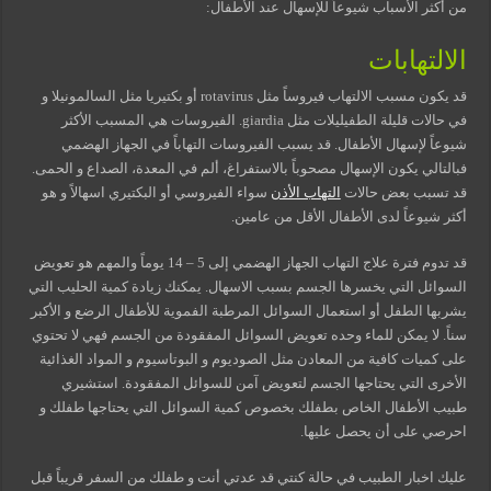
من أكثر الأسباب شيوعاً للإسهال عند الأطفال:
الالتهابات
قد يكون مسبب الالتهاب فيروساً مثل rotavirus أو بكتيريا مثل السالمونيلا و
في حالات قليلة الطفيليلات مثل giardia. الفيروسات هي المسبب الأكثر
شيوعاً لإسهال الأطفال. قد يسبب الفيروسات التهاباً في الجهاز الهضمي
فبالتالي يكون الإسهال مصحوباً بالاستفراغ، ألم في المعدة، الصداع و الحمى.
قد تسبب بعض حالات
التهاب الأذن
سواء الفيروسي أو البكتيري اسهالاً و هو
أكثر شيوعاً لدى الأطفال الأقل من عامين.
قد تدوم فترة علاج التهاب الجهاز الهضمي إلى 5 – 14 يوماً والمهم هو تعويض
السوائل التي يخسرها الجسم بسبب الاسهال. يمكنك زيادة كمية الحليب التي
يشربها الطفل أو استعمال السوائل المرطبة الفموية للأطفال الرضع و الأكبر
سناً. لا يمكن للماء وحده تعويض السوائل المفقودة من الجسم فهي لا تحتوي
على كميات كافية من المعادن مثل الصوديوم و البوتاسيوم و المواد الغذائية
الأخرى التي يحتاجها الجسم لتعويض آمن للسوائل المفقودة. استشيري
طبيب الأطفال الخاص بطفلك بخصوص كمية السوائل التي يحتاجها طفلك و
احرصي على أن يحصل عليها.
عليك اخبار الطبيب في حالة كنتي قد عدتي أنت و طفلك من السفر قريباً قبل