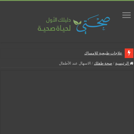
علاجات طبيعية للإمساك
ماذا يجب أن تحتوي صيدلية المنزل
الرئيسية
/
صحة طفلك
/
الاسهال عند الأطفال
علاجات طبيعية للبواسير
نصائح لمرضى السكري في رمضان
أنجح الطرق لتقليل خطر الإصابة بالمسالك البولية
5 شائعات صحية منتشرة بكثرة
إزالة الشعر بالليزر
نصائح لكل أسبوع من الحمل
كيف نخفف من الشعور بالعطش في رمضان؟