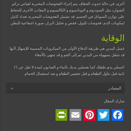
أخرى. في حالة حدوث الجفاف يتم إجراء الفحوصات المخبرية لقياس تركيز
الشوارد مثل الصوديوم و البوتاسيوم و الكالسيوم و المعادن الأخرى للحفاظ
على توازن السوائل في الجسم. قد تشمل الفحوصات المخبرية تعداد كامل
لمكونات الدم، فحوصات للبول، فحص و تحليل البراز، صورة اشعاعية للبطن.
الوقاية
غسل اليدين هي طريقة الدفاع الأولى من الميكروبات المسببة للإسهال لأنها
قد تنتقل بسهولة من اليدين ثم إلى الفم و قد تنتهي بالأمعاء.
اغسلي يدي طفلك كما تغسلين يديك بالماء و الصابون لمدة لا تقل عن 15
ثانية قبل تناول الطعام و قبل تحضير الطعام و بعد استعمال الحمام.
المصادر
شارك المقال
P
E
P
T
F
r
m
i
w
a