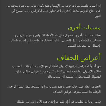
إن أصيب طفلك بنوبات حادة من الإسهال قفد يكون يعاني من فترة مؤقتة من
عدم انتاج الإنزيم بشكل كافي لذا قد تظهر عليه الأعراض لمدة أسبوع أو
اثنين.
مسببات أخرى
هنالك مسببات أخرى للإسهال مثل داء الأمعاء الالتهابي و مرض كرونز و
حساسية الطعام و الداء البطني. عليك استشارة الطبيب فور إصابة طفلك
بإسهال غير معروف السبب.
أعراض الجفاف
من أسوأ الأعراض الجانبية لإسهال الأطفال هو الإصابة بالجفاف. لا تسبب
حالات الإسهال الطفيفة فقدان كميات كبيرة من السوائل و لكن يمكن
للإسهال المتوسط أو الشديد أن تسبب ذلك.
الجفاف الحاد يعتبر حالة خطرة فقد يسبب نوبات التشنج، تلف الدماغ أو حتى
الوفاة لذا عليك معرفة أعراض الجفاف.
قومي بزيارة الطبيب فوراً إن ظهرت إحدى هذه الأعراض على طفلك: