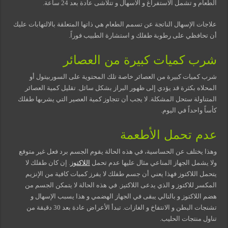
الطعام و تشمل الاستفراغ و الاسهال و تتلاشى عادة بعد 24 ساعة.
علاجات الإسهال الناتجة عن تسمم الطعام هي ذاتها المتعلقة بالالتهابات عليك
أن تحافظي على رطوبة طفلك و استشارة الطبيب فوراً.
شرب كميات كبيرة من العصائر
شرب كميات كبيرة من العصائر خاصة تلك المحتوية على السوربيتول أو
المحلاه بكثرة قد يؤدي إلى ظهور البراز بشكل سائل. تقليل كمية العصائر
المتناولة ستحل المشكلة. لا يجب أن تتجاوز كمية العصير التي يشربها طفلك
كأساً واحداً في اليوم.
عدم تحمل الأطعمة
وهذا يختلف عن الحساسية، في هذه الحالة يقوم الجسم برد فعل غير متوفع
ولا يشمل الجهاز المناعي مثال عليها عدم تحمل
اللاكتوز
. إن كان طفلك لا
يتحمل اللاكتوز فهذا يعني أن جسم طفلك لا يفرز كميات كافية من الإنزيم
المكسر للاكتوز و الذي يدعى اللاكتيز. في هذه الحالة لا يتمكن الجسم من
هضم اللاكتوز و بالتالي يبقى في الجهاز الهضمي و هذا يسبب الإسهال و
تشنجات البطن و الانتفاخ و الغازات. تبدأ الأعراض عادة بعد 30 دقيقة من
تناول منتجات الحليب.