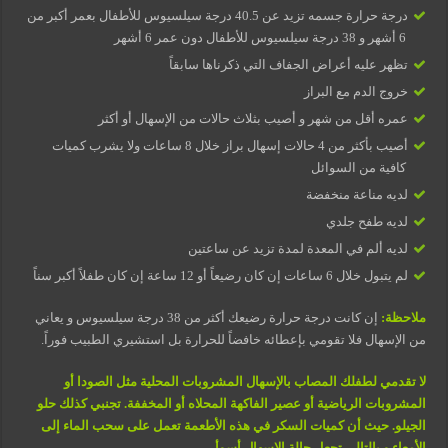
درجة حرارة جسمه تزيد عن 40.5 درجة سيلسيوس للأطفال بعمر أكبر من
6 أشهر و 38 درجة سيلسيوس للأطفال دون عمر 6 أشهر
تظهر عليه أعراض الجفاف التي ذكرناها سابقاً
خروج الدم مع البراز
عمره أقل من شهر و أصيب بثلاث حالات من الإسهال أو أكثر
أصيب بأكثر من 4 حالات إسهال براز خلال 8 ساعات ولا يشرب كميات
كافية من السوائل
لديه مناعة منخفضة
لديه طفح جلدي
لديه ألم في المعدة لمدة تزيد عن ساعتين
لم يتبول خلال 6 ساعات إن كان رضيعاً أو 12 ساعة إن كان طفلاً أكبر سناً
ملاحظة:
إن كانت درجة حرارة رضيعك أكثر من 38 درجة سيلسيوس و يعاني
من الإسهال فلا تقومي بإعطائه خافضاً للحرارة بل استشيري الطبيب فوراً.
لا تقدمي لطفلك المصاب بالإسهال المشروبات المحلية مثل الصودا أو
المشروبات الرياضية أو عصير الفاكهة المحلاه أو المخففة. تجنبي كذلك حلو
الجيلو. حيث أن كميات السكر في هذه الأطعمة تعمل على سحب الماء إلى
الأمعاء و بالتالي تجعل حالة الإسهال أسوأ.