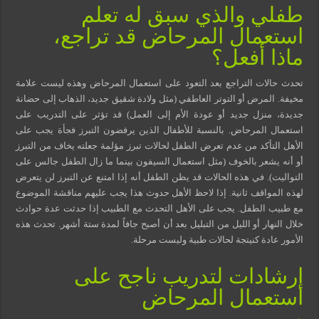
طفلي والذي سبق له تعلم
استعمال المرحاض قد تراجع،
ماذا أفعل؟
تحدث حالات التراجع بعد التعود على استعمال المرحاض وهذه ليست علامة
مخيفة. المرض أو التوتر العاطفي (مثل ولادة شقيق جديد، الذهاب إلى حضانة
جديدة، منزل جديد أو عودة الأم إلى العمل) قد تؤثر على التدريب على
استعمال المرحاض. بالنسبة للأطفال الذين يرفضون التبرز فجأة يجب على
الأهل التأكد من عدم تعرض الطفل لحالات تبرز مؤلمة جعلته يخاف من التبرز
أو أنه يشعر بالخوف (مثل استعمال السيفون بينما ما زال الطفل جالس على
التواليت). في هذه الحالات قد يظن الطفل أنه إذا امتنع عن التبرز لن يتعرض
لهذه المواقف ثانية. إذا لاحظ الأهل حدوث هذا يجب عليهم مناقشة الموضوع
مع طبيب الطفل. يجب على الأهل التحدث مع الطبيب إذا حدثت عدة حوادث
خلال النهار أو الليل من التبليل بعد أن أصبح جافاً لمدة ستة أشهر. تحدث هذه
الأمور عادة كنيتجة لحالات طبية وليست مرحلة.
إرشادات لتدريب ناجح على
استعمال المرحاض