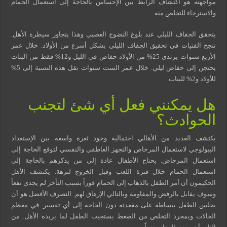
مواجهته هو اكتشاف الرابط بين الإحساس بالحاجة إلى استعمال الحمام
والاسترخاء للتخلص منه.
يتحقق الجفاف الليلي عند بلوغ النضوج العصبي وهذا يتجاوز سيطرة الأهل.
تنجح الفتيات في تحقيق الجفاف الليلي بشكل أسرع من الأولاد. خلال عمر
الأربع سنوات يرتدي 25% من الأولاد حفاض في الليل و12% فقط من البنات
يحتجن إلى حفاض ليلي. خلال عمر الست سنوات تقل هذه النسبة إلى 5%
للأولاد و2% للبنات.
هل يمكنني فعل أي شئ لتجنب
الحوادث؟
يكتشف العديد من الأهالي احتمالية وجود ثغرة واسعة بين الإستعداد
البيولوجي لاستعمال المرحاض والتجهز العاطفي والنفسي لتوقع الحاجة إلى
استعمال المرحاض. يحتاج الأطفال عادة إلى من يذكرهم بالحاجة إلى
استعمال الحمام خلال فترة اللعب وقبل الخروج لنزهة. يكتشف الأهل
الحكيمون أن أمر الطفل بالذهاب إلى الحمام فوراً بسبب التأخر لم يجدي نفعاً
وسوف يقابل بالرفض والمقاومة وبالتالي الإرهاق لهم. التصرف الأفضل هو أن
يجلس الطفل ببساطة على مقعدته دون الحاجة إلى أي تفسير. في معظم
الحالات وبمجرد التخلص من الضغط يستجيب الطفل لما يريده الأهل. من