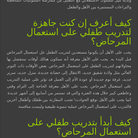
ولديه ميل للسلوك الاستقلالي مع التقليل من ممارسة السلوكيات المناقضة
والنزاعات المستمرة بين الأهل والطفل.
كيف أعرف إن كنت جاهزة
لتدريب طفلي على استعمال
المرحاض؟
يجب على الأهل أن يكونوا مستعدين لتدريب الطفل عل استعمال المرحاض
قبل البدء به. يجب على الأهل معرفة أنه ستكون هنالك أوقات ستفشل بها
محاولاتهم لتدريب الطفل على استعمال المرحاض. بعض الأوقات ذات التوتر
العالي مثل ولادة شقيق جديد، الانتقال إلى حضانة جديدة، منزل جديد، سرير
جديد، غرفة نوم جديدة أو عودة الأم إلى العمل قد تؤثر على عملية التدريب
على استعمال المرحاض. يجب على الأهل معرفة الحاجة إلى التزام وقتي
وعاطفي كبير خلال هذه الفترة والتي قد تستمر من أسابيع إلى أشهر عديدة.
كما يجب على الأهل توقع الحوادث! تجنب المقارنة بين طفلك وأطفال آخرين
فالتدرب على استعمال المرحاض عملية تنموية طبيعية وليست منافسة.
كيف أبدأ بتدريب طفلي على
استعمال المرحاض؟