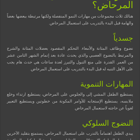
المرحاض؟
هنالك ثلاث مجموعات من مهارات النمو المنفصلة ولكنها مرتبطة ببعضها بعضاً
والهامة قبل البدء بالتدريب على استعمال المرحاض.
جسدياً
نضوج وظائف المثانة والأمعاء. التحكم المقصود بعضلات المثانة والشرج
والمرتبط بالنضوج العصبي والذي يحدث عادة بعد إتمام الشهر الثامن عشر
من العمر. القدرة على منع التبول والتبرز لعدة ساعات هي حدث هام يجب
على الأهل التنبه له قبل البدء بالتدريب على استعمال المرحاض.
المهارات التنموية
يستطيع الطفل المشي إلى والجلوس على المرحاض، يستطيع ارتداء وخلع
ملابسه، يستطيع الإستجابه للأوامر المكونة من خطوتين ويستطيع التعبير
لغوياً عن حاجته لاستعمال المرحاض.
النضوج السلوكي
يبدي الطفل اهتماماً بالتدرب على استعمال المرحاض، يستمتع بتقليد الآخرين