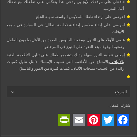
حافظي على موقفك الإيجابي ودعي هذا ينعكس على تفاعلك مع طفلك
أثناء التدريب.
احرصي على ارتداء طفلك للملابس الواسعة سهلة الخلع.
احرصي على إبقاء ملابس إضافية (خاصة بنطال) في السيارة في جميع
الأوقات.
علمي الأولاد على التبول بوضعية الجلوس. العديد من الأهل يعلمون الطفل
وضعية الوقوف بعد التعود على التبرز في المرحاض.
إجعلي عملية التبرز سهلة وذلك بتشجيع طفلك على تناول الأطعمة الغنية
بالألياف
والامتناع عن الأطعمة التي تسبب الإمساك (مثل تناول كميات
زائدة من الحليب/ منتجات الألبان، كميات كبيرة من الموز والباستا).
المرجع
شارك المقال
P
E
P
T
F
r
m
i
w
a