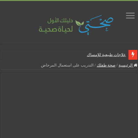
علاجات طبيعية للإمساك
ماذا يجب أن تحتوي صيدلية المنزل
الرئيسية
/
صحة طفلك
/
التدريب على استعمال المرحاض
علاجات طبيعية للبواسير
نصائح لمرضى السكري في رمضان
أنجح الطرق لتقليل خطر الإصابة بالمسالك البولية
5 شائعات صحية منتشرة بكثرة
إزالة الشعر بالليزر
نصائح لكل أسبوع من الحمل
كيف نخفف من الشعور بالعطش في رمضان؟