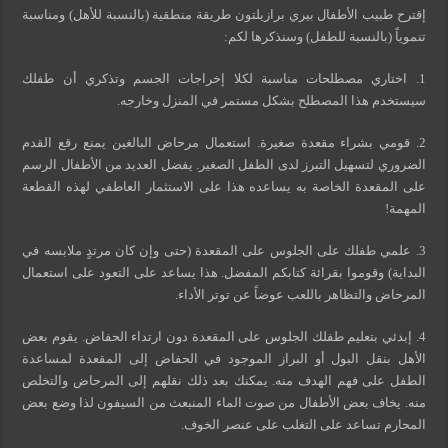
إقترح طبيب الأطفال بيري برازيلتون طريقة منطقية (بالنسبة للأهل) ومناسبة
تنموياً (بالنسبة للطفل) وسنذكرها لكم:
1. اختاري مصطلحات مناسبة لكلا إخراجات الجسم وتذكري أن طفلك
سيستخدم هذا المصطلح بشكل مستمر في المنزل وخارجه.
2. قومي بشراء مقعدة صغيرة. استعمال مرحاض البالغين يمنع رقع القدم
الضروري لتسهيل التبرز لدى الطفل الصغير. يفضل العديد من الأطفال الرسم
على المقعدة الخاصة به يساعده هذا على الاستثمار العاطفي لهذه القطعة
المهمة!
3. علمي طفلك على الجلوس على المقعدة (حتى وإن كان مرتدٍ ملابسه في
البداية) وقوموا بقرائة كتابكم المفضل. هذا يساعد على التعود على استعمال
المرحاض والتظاهر باللعب عوضاً عن توتر الأداء.
4. إبدئي بتعليم طفلك الجلوس على المقعدة دون ارتداء الحفاض. يقوم بعض
الأهل بنقل البول أو البراز الموجود في الحفاض إلى المقعدة لمساعدة
الطفل على فهم الهدف منه. يمكنك بعد ذلك نقلهم إلى المرحاض والتخلص
منه. يخاف بعض الأطفال من صوت الماء المنبعث من السيفون لذا وضع بعض
المحارم تساعد على التغلب على عنصر الخوف.