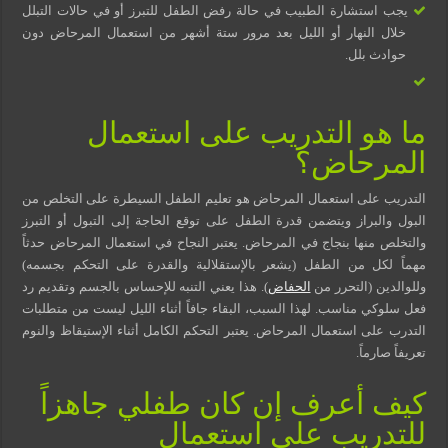
يجب استشارة الطبيب في حالة رفض الطفل للتبرز أو في حالات التبلل
خلال النهار أو الليل بعد مرور ستة أشهر من استعمال المرحاض دون
حوادث بلل.
ما هو التدريب على استعمال
المرحاض؟
التدريب على استعمال المرحاض هو تعليم الطفل السيطرة على التخلص من
البول والبراز ويتضمن قدرة الطفل على توقع الحاجة إلى التبول أو التبرز
والتخلص منها بنجاج في المرحاض. يعتبر النجاح في استعمال المرحاض حدثاً
مهماً لكل من الطفل (يشعر بالإستقلالية والقدرة على التحكم بجسمه)
وللوالدين (التحرر من
الحفاض
). هذا يعني التنبه للإحساس بالجسم وتقديم رد
فعل سلوكي مناسب. لهذا السبب، البقاء جافاً أثناء الليل ليست من متطلبات
التدرب على استعمال المرحاض. يعتبر التحكم الكامل أثناء الإستيقاظ والنوم
تعريفاً صارماً.
كيف أعرف إن كان طفلي جاهزاً
للتدريب على استعمال