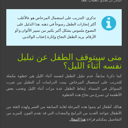
النادر أن يجدي العقاب نفعاً.
تذكري: التدريب على استعمال المرحاض هو عالأغلب
أكثر إنجازات الطفل رسوخاً في ذهنه. هذا الدليل على
النضوج ملموس بشكل أكبر بكثير من تمييز الألوان و/أو
الأرقام. يريد الطفل النجاح وإثارة إعجاب الوالدين.
متى سيتوقف الطفل عن تبليل
نفسه أثناء الليل؟
كما ذكرنا سابقاً، عدم تبليل الطفل لنفسه أثناء الليل هي خطوة مكملة
للتدريب على استعمال المرحاض. بينت الدراسات أن التقليل من شرب
السوائل في المساء، إيقاظ الطفل عدة مرات أثناء الليل وتجنب بعض
الأطعمة لن تسرع من نجاح هذه الخطوة.
هنالك أطفال لم يتموا هذه المرحلة لغاية السابعة من العمر ولهذه الفئة من
الأطفال تتواجد العديد من البرامج والمعدات التي قد تقدم العون. للمزيد من
التفاصيل يمكنكم قراءة
هذا المقال
.