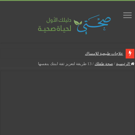
علاجات طبيعية للإمساك
ماذا يجب أن تحتوي صيدلية المنزل
الرئيسية
/
صحة طفلك
/
13 طريقة لتعزيز ثقة ابنتك بنفسها
علاجات طبيعية للبواسير
نصائح لمرضى السكري في رمضان
أنجح الطرق لتقليل خطر الإصابة بالمسالك البولية
5 شائعات صحية منتشرة بكثرة
إزالة الشعر بالليزر
نصائح لكل أسبوع من الحمل
كيف نخفف من الشعور بالعطش في رمضان؟