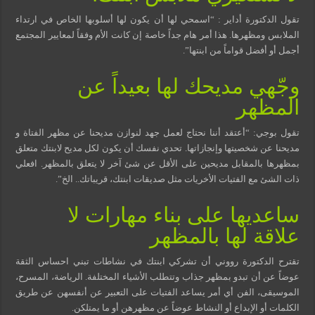
تقول الدكتورة أداير : “اسمحي لها أن يكون لها أسلوبها الخاص في ارتداء
الملابس ومظهرها. هذا أمر هام جداً خاصة إن كانت الأم وفقاً لمعايير المجتمع
أجمل أو أفضل قواماً من ابنتها”.
وجّهي مديحك لها بعيداً عن
المظهر
تقول بوجي: “أعتقد أننا نحتاج لعمل جهد لنوازن مديحنا عن مظهر الفتاة و
مديحنا عن شخصيتها وإنجازاتها. تحدي نفسك أن يكون لكل مديح لابنتك متعلق
بمظهرها بالمقابل مديحين على الأقل عن شئ آخر لا يتعلق بالمظهر. افعلي
ذات الشئ مع الفتيات الأخريات مثل صديقات ابنتك، قريباتك.. الخ”.
ساعديها على بناء مهارات لا
علاقة لها بالمظهر
تقترح الدكتورة رووني أن تشركي ابنتك في نشاطات تبني احساس الثقة
عوضاً عن أن تبدو بمظهر جذاب وتتطلب الأشياء المختلفة. الرياضة، المسرح،
الموسيقى، الفن أي أمر يساعد الفتيات على التعبير عن أنفسهن عن طريق
الكلمات أو الإبداع أو النشاط عوضاً عن مظهرهن أو ما يمتلكن.