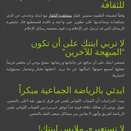
للثقافة
وفقاً لنصيحة الطبيبة ستينير عليكِ
مشاهدة التلفاز
مع ابنتك وتحدثي عن الذي
تشاهدانه وساعديها على تطوير عين واعية و ناقدة فتستطيع فك تشفيرة
الرسائل التي قد تُرسل عبر الإعلام وت قوم بتصفية رسائل الإعلام.
لا تربي ابنتك على أن تكون
“المبهجة للآخرين”
شجعي ابنتك على أن تدافع عن حاجاتها و رغباتها. تنصح بوجي أن تخلقي فرصاً
تجعلها تُسمِع صوتها! اسأليها عن ما تريد، اجعليها تختار وتتحمل مسؤولية
اختيارها.
ابدئي بالرياضة الجماعية مبكراً
بينت الدراسات أن الفتيات اللواتي يلعبن في فرق لديهن ثقة أعلى بالنفس.
تقول بوجي أن هنالك علاقة قوية جداً (وفق خبرتي) بين الفتيات اللواتي يلعبن
الرياضة كفريق وأنهن لا يعانين من مشاكل ضعف الثقة بالنفس.
لا تستعيري ملابس ابنتك!