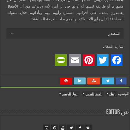
مظهرها أو طريقة لبسها أو أدائها في أي أمر، لأنه وبالرغم من أن الأطفال
يعتمدون بشدة على أقرانهم لسماع رأيهم بهم وبأدائهم خلال سنوات
المراهقة إلا أن رأي الأب والأم بها مهم بذات الدرجة السابقة”.
المصدر
شارك المقال
P
E
P
T
F
r
m
i
w
a
i
a
n
i
c
الوسوم
ابنتك
الثقة بالنفس
تقبل الجسم
n
i
t
t
e
t
l
e
t
b
عن Editor
F
r
e
o
r
e
r
o