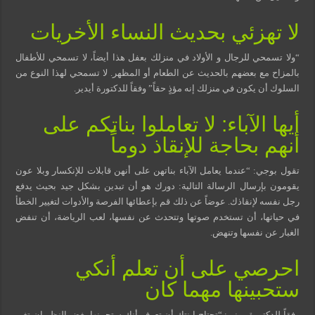
لا تهزئي بحديث النساء الأخريات
“ولا تسمحي للرجال و الأولاد في منزلك بعفل هذا أيضاً، لا تسمحي للأطفال
بالمزاح مع بعضهم بالحديث عن الطعام أو المظهر. لا تسمحي لهذا النوع من
السلوك أن يكون في منزلك إنه مؤذٍ حقاً” وفقاً للدكتورة أيدير.
أيها الآباء: لا تعاملوا بناتكم على
أنهم بحاجة للإنقاذ دوماً
تقول بوجي: “عندما يعامل الآباء بناتهن على أنهن قابلات للإنكسار وبلا عون
يقومون بإرسال الرسالة التالية: دورك هو أن تبدين بشكل جيد بحيث يدفع
رجل نفسه لإنقاذك. عوضاً عن ذلك قم بإعطائها الفرصة والأدوات لتغيير الخطأ
في حياتها، أن تستخدم صوتها وتتحدث عن نفسها، لعب الرياضة، أن تنفض
الغبار عن نفسها وتنهض.
احرصي على أن تعلم أنكي
ستحبينها مهما كان
وفقاً للدكتورة روني: “تحتاج ابنتك أن تعرف أنك ستحبينها بغض النظر إن تغير