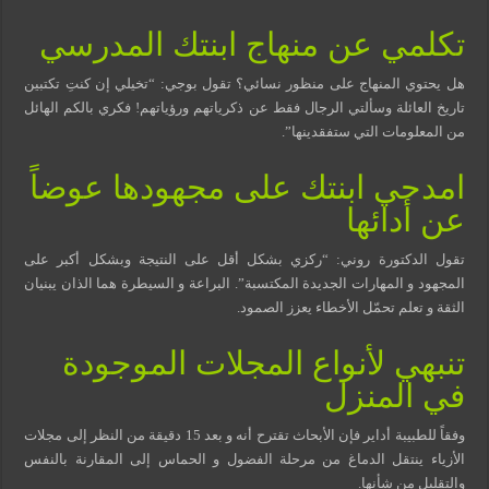
تكلمي عن منهاج ابنتك المدرسي
هل يحتوي المنهاج على منظور نسائي؟ تقول بوجي: “تخيلي إن كنتِ تكتبين
تاريخ العائلة وسألتي الرجال فقط عن ذكرياتهم ورؤياتهم! فكري بالكم الهائل
من المعلومات التي ستفقدينها”.
امدحي ابنتك على مجهودها عوضاً
عن أدائها
تقول الدكتورة روني: “ركزي بشكل أقل على النتيجة وبشكل أكبر على
المجهود و المهارات الجديدة المكتسبة”. البراعة و السيطرة هما الذان يبنيان
الثقة و تعلم تحمّل الأخطاء يعزز الصمود.
تنبهي لأنواع المجلات الموجودة
في المنزل
وفقاً للطبيبة أداير فإن الأبحاث تقترح أنه و بعد 15 دقيقة من النظر إلى مجلات
الأزياء ينتقل الدماغ من مرحلة الفضول و الحماس إلى المقارنة بالنفس
والتقليل من شأنها.