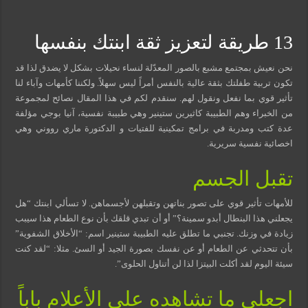
مسببات التعرق الليلي
13 طريقة لتعزيز ثقة ابنتك بنفسها
نحن نعيش بمجتمع مشبع بالصور المعدّلة لنساء نحيلات بشكل لا يضدق لذا قد
تكون تربية طفلتك بثقة عالية بالنفس أمراً ليس سهلاً. ولكننا كأمهات وآباء لنا
تأثير قوي بما نفعل ونقول لهم. سنقدم لكم في هذا المقال نصائح لمجموعة
من الخبراء وهم الطبيبة كاثيرين ستينير وهي طبيبة نفسية، آنيا بوجي مؤلفة
عدة كتب ومدربة في برامج تمكينية للفتيات و الدكتورة ماري رووني وهي
اخصائية نفسية سريرية.
تقبل الجسم
للأمهات تأثير قوي على تصور بناتهن وتقبلهن لأجسماهن. لا تسألي ابنتك “هل
يجعلني هذا البنطال أبدو سمينة؟” أو أن تبدي قلقك بأن نوع الطعام هذا سيبب
زيادة في وزنك. تجنبي ما تطلق عليه الطبيبة ستينير اسم: “الأخلاق الشفوية”
بأن تتحدثي عن الطعام أو عن نفسك بصورة الجيد أو السئ. مثلا: “لقد كنت
سيئة اليوم لقد أكلت البيتزا لذا لن أتناول الحلوى”.
اجعلي ما تشاهده على الأعلام باباً