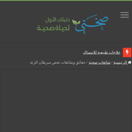
علاجات طبيعية للإمساك
ماذا يجب أن تحتوي صيدلية المنزل
الرئيسية
/
شائعات صحية
/
حقائق وشائعات تخص سرطان الرئة
علاجات طبيعية للبواسير
نصائح لمرضى السكري في رمضان
أنجح الطرق لتقليل خطر الإصابة بالمسالك البولية
5 شائعات صحية منتشرة بكثرة
إزالة الشعر بالليزر
نصائح لكل أسبوع من الحمل
كيف نخفف من الشعور بالعطش في رمضان؟