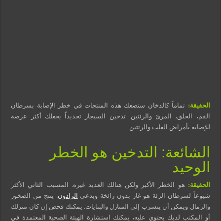
الحقيقة:
تماماً كالدخان ستضعك هذه المنتجات في خطر الإصابة بسرطان
الفم، الحلق، المرئ والرئتين. تدخين السيجار تحديداً يجعلك أكثر عرضة
للإصابة بأمراض القلب والرئتين.
الشائعة: التدخين هو الخطر
الوحيد
الحقيقة:
هو الخطر الأكبر ولكن هنالك العديد غيره. المسبب الثاني الأكثر
شيوعاً لسرطان الرئة هو غاز بدون رائخة ويدعى
الرادون
. ينتج من الصخور
والرمال ويمكن أن يتسرب إلى المنازل والبنايات. يمكنك فحص إن كان منزلك
أو المكتب لديك يحتوي عليه، يمكنك استشارة الهيئة الصحية المعتمدة في