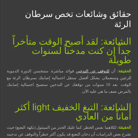
مسببات التعرق الليلي
حقائق وشائعات تخص سرطان
الرئة
الشائعة: لقد أصبح الوقت متأخراً
جداً إن كنت مدخناً لسنوات
طويلة
الحقيقة:
أن
للتوقف عن التدخين
فوائد مباشرة. ستتحسن الدورة الدموية
للرئتين وستعملان بشكل أفضل. ستقل احتمالية إصابتك بسرطان الرئة مع
الوقت. بعد 10 سنوات من توقفك عن التدخين ستصبح احتمالية إصابتك
بالمرض نصف ما هي عليه الآن.
الشائعة: التبغ الخفيف light أكثر
أماناً من العادي
الحقيقة:
لكلاهما نفس الخطر. كما عليك الحذر من المينثول (نكهة النعنع) حيث
تقترح بعض الدراسات أن دخان النعنع قد يكون أكثر خطراً والتوقف عن تدخينه