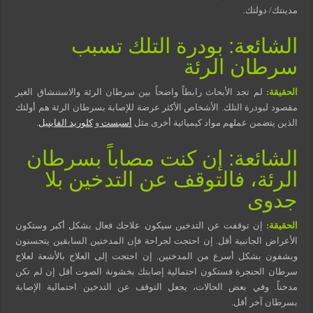
مدينتك/ دولتك.
الشائعة: بودرة التلك تسبب
سرطان الرئة
الحقيقة:
لم تجد الأبحاث رابطاً واضحاً بين سرطان الرئة والاستنشاق الغير
مقصود لبودرة التلك. الأشخاص الأكثر عرضة للإصابة بسرطان الرئة هم أولئك
الذين يتضمن عملهم مواد كيميائية أخرى مثل
أسبست
و
كلوريد الفاينيل
.
الشائعة: إن كنت مصاباً بسرطان
الرئة، فالتوقف عن التدخين بلا
جدوى
الحقيقة:
إن توقفت عن التدخين سيكون علاجك فعال بشكل أكبر وستكون
الأعراض الجانبية أقل. إن احتجت لجراحة فإن المدخنين السابقين يتحسنون
ويشفون بشكل أسرع من المدخنين. إن احتجت إلى العلاج بالأشعة لعلاج
سرطان الحنجرة فستكون احتمالية إصابتك بخشونة الصوت أقل إن لم تكن
مدخناً. وفي بعض الحالات، يجعل التوقف عن التدخين احتمالية الإصابة
بسرطان آخر أقل.