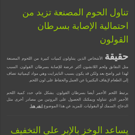
تناول الحوم المصنعة تزيد من
احتمالية الإصابة بسرطان
القولون
حقيقة
الأشخاص الذين يتناولون كميات كبيرة من اللحوم المصنعة
مثل النقانق ولحم اللانشون أكثر عرضة للإصابة بسرطان القولون. السبب
لهذا غير واضح بعد ولكن قد يكون بسبب النايترايت وهي مواد كيميائية تضاف
إلى الطعام لإيقاف البكتيريا عن العمل والحفاظ على لون اللحم.
يرتبط اللحم الأحمر أيضا بسرطان القولون. بشكل عام، حدد كمية اللحم
الأحمر الذي تتناوله ويمكنك الحصول على البروتين من مصادر أخرى مثل
الدجاج، السمك أو البقوليات.
للمزيد عن هذا الموضوع
انقر هنا.
يساعد الوخز بالإبر على التخفيف