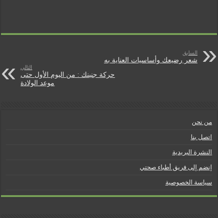
i
s
k
e
t
n
السابق
d
شعر رضيعك وأساسيات العناية به
التالي
حركة جنينك : من اليوم الأول حتى
l
موعد الولادة
y
من نحن
اتصل بنا
النشرة البريدية
إنضم إلى فريق أطباء صحتي
سياسة الخصوصية