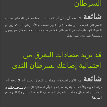
السرطان
شائعة
لا يوجد أي دليل أن المحليات الصناعية في العصائر تسبب
السرطان. لم تجد الدراسات أية رابط بين استخدام الأسبرتام، الساككترين أو
السوكرالوز والإصابة في السرطان. كما تم صنع محليات جديدة مثل سوربيتول
وستيفيا وهي تبدو آمنة أيضا.
قد تزيد مضادات التعرق من
احتمالية إصابتك بسرطان الثدي
شائعة
من الآمن استخدام مضادات التعرق بحيث أنه لا توجد أية
دراسة قوية والأدلة المتوافرة ضعيفة جدا بأن احتمالية الإصابة
بسرطان الثدي
تزداد عند استعمال مضادات التعرق. للمزيد من المعلومات عن هذا الموضوع
انقر هنا.