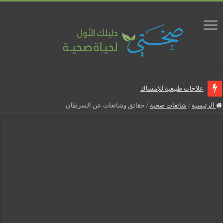
علاجات طبيعية للإمساك
ماذا يجب أن تحتوي صيدلية المنزل
الرئيسية
/
شائعات صحية
/
حقائق وشائعات عن السرطان
علاجات طبيعية للبواسير
نصائح لمرضى السكري في رمضان
أنجح الطرق لتقليل خطر الإصابة بالمسالك البولية
5 شائعات صحية منتشرة بكثرة
إزالة الشعر بالليزر
نصائح لكل أسبوع من الحمل
كيف نخفف من الشعور بالعطش في رمضان؟