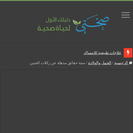
علاجات طبيعية للإمساك
ماذا يجب أن تحتوي صيدلية المنزل
الرئيسية
/
الحمل والولادة
/
ستة حقائق مذهلة عن ركلات الجنين
علاجات طبيعية للبواسير
نصائح لمرضى السكري في رمضان
أنجح الطرق لتقليل خطر الإصابة بالمسالك البولية
5 شائعات صحية منتشرة بكثرة
إزالة الشعر بالليزر
نصائح لكل أسبوع من الحمل
كيف نخفف من الشعور بالعطش في رمضان؟