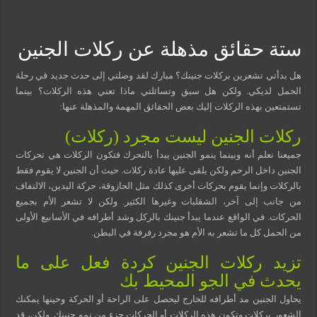
مسببات التعرق الليلي
ستة حقائق مذهلة عن ركلات الجنين
هل بدأتي تشعرين بركلات جنينك؟ مبارك لقد وصلتي إلى حدث جديد في رحلة
الحمل لديكي. ولكن هل سبق وتسائلتي ماذا تعني هذه الركلات؟ بينما
تستمتعين بهذه الركلات إليك بعض الحقائق المهمة والمذهلة عنها:
ركلات الجنين ليست مجرد (ركلات)
جميعنا نعلم أنه وبينما ينمو الجنين يبدأ بالتحرك فتكون الركلات هي تحركات
الجنين داخل الرحم ولكن يلقى عليها عادة ركلات. حيث أن الجنين لا يقوم فقط
بالركلات وإنما يقوم بحركات أخرى كذلك مثل الحازوقة، حركة اليدين، الالتفاف
من جانب إلى آخر، الشقلبات وغيرها الكثير. ولكن لا تشعر الأم بجميع
الحركات. في الواقع عندما يبدأ جنينك بالركل وشد أطرافه في الأسابيع الأولى
من الحمل كل ما تشعر به الأم هو مجرد رفرفة في البطن.
تزيد ركلات الجنين كردة فعل على ما
يحدث في الجو المحيط بك
يحاول الجنين مد أطرافه للخارج ليحصل على الراحة أو الحركة وحينها يمكنك
الشعور بركلات وتكون هذه الركلات أو الحركات جزء من نمو جنينك. ولكن، قد