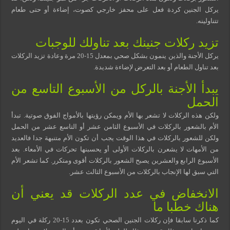
يركل الجنين كردة فعل على محفز خارجي كصوت، إضاءة أو حتى طعام
تتناولينه.
تزيد ركلات جنينك بعد تناولك للوجبات
يركل الأجنة والذين ينمون بشكل صحي بمعدل 15-20 مرة وعادة تزيد الركلات
بعد تناول الطعام أو بعد التعرض لإضاءة شديدة.
يبدأ الأجنة بالركل من الأسبوع التاسع من
الحمل
ولكن هذه الركلات لا تشعر بها الأم ويمكن رؤيتها بالأمواج الفوق صوتية. تبدأ
الأم بالشعور بالركلات في الأسبوع الثامن عشر أو التاسع عشر من الحمل
ولكن للشعور بالركلات في هذا الوقت يجب أن تكون الأم متنبهة جدا فالعديد
من الأمهات لا يشعرن بالركلات الأولى أو يحسبنها تحركات في الأمعاء. بعد
الأسبوع الرابع والعشرين يصبح الشعور بالركلات أقوى ومتكرر. كما تشعر الأم
التي سبق لها الإنجاب بالركلات من الأسبوع الثالث عشر.
الانخفاض في عدد الركلات قد يعني أن
هناك خطبا ما
كما ذكرنا سابقا فإن ركلات الجنين الصحي تكون بعدد 15-20 ركلة في اليوم