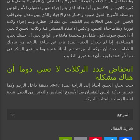
وعندما تقل عن ذلك قد يدعو ذلك للقلق لأنها قد تعني أن الجنين لا يحصل على
كمية كافية من الأكسجين أو الغذاء. لذى يتم إجراء تقييم تفصيلي للأم والجنين
بواسطة الأمواج الفوق صوتية واختبار عدم الإجهاد والذي يبين معدل نبض قلب
الجنين. في بعض الحالات يتم الكشف عن مشاكل خطرة ويتم إجراء ولادة
فورية لإنقاظ حياة الجنين. وعكس الاعتقاد المنتشر، قلة ركلات الجنين لا تعني
أن الجنين سوف يكون طفل ذو شخصية هادئة في الواقع يعني أن جنينك يحتاج
المساعدة. إذا لم يتحرك الجنين لمدة تزيد عن ساعة بالرغم من تناولك
للطعام – حيث أن حركة الجنين تنخفض أحيانا عند هبوط مستوى السكر في
دم الأم- فعندها يجب أن تستشيري الطبيب.
انخفاض عدد الركلات لا تعني دوما أن
هناك مشكلة
حيث يحتاج الجنين أحيانا إلى الراحة لمدة 40-50 دقيقة داخل الرحم وكما
تتعرض حركة الجنين للنقصان بعد الأسبوع السادس والثلاثين من الحمل نتيجة
لقلة المساحة المتاحة للحركة.
المرجع
شارك المقال