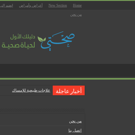
Home
New Section
أعراض وأمراض
إنضم إلى
من نحن
علاجات طبيعية للإمساك
أخبار عاجلة
ماذا يجب أن تحتوي صيدلية المن
علاجات طبيعية للبواسير
نصائح لمرضى السكري في رمض
من نحن
أنجح الطرق لتقليل خطر الإصابة 
اتصل بنا