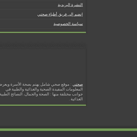
5 شائعات صحية منتشرة بكثرة
النشرة البريدية
إزالة الشعر بالليزر
إنضم إلى فريق أطباء صحتي
نصائح لكل أسبوع من الحمل
سياسة الخصوصية
كيف نخفف من الشعور بالعطش
مسببات التعرق الليلي
صحتي
: موقع صحي شامل يهتم بصحة الأسرة ويعر
المعلومات المفيدة الصحية والغذائية والطبية في
جوانب مختلفة منها : الصحة والجمال، النصائح الطبية 
الغذائية .