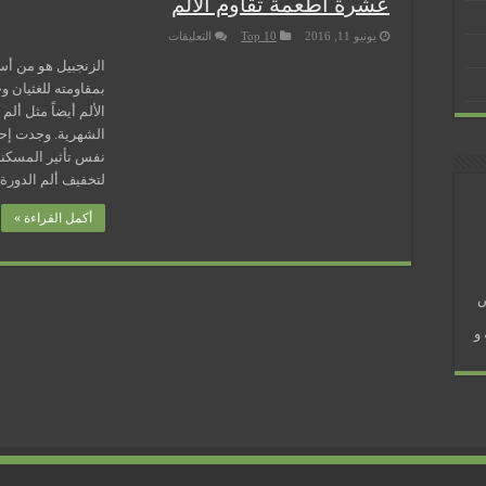
عشرة أطعمة تقاوم الألم
على
يونيو 11, 2016
Top 10
التعليقات
عشرة
أطعمة
الزنجبيل هو من أس
تقاوم
بمقاومته للغثيان و
الألم
مغلقة
الألم أيضاً مثل أل
 في رمضان؟
الشهرية. وجدت إحد
نفس تأثير المسكنا
لتخفيف ألم الدورة
أكمل القراءة »
ض
و