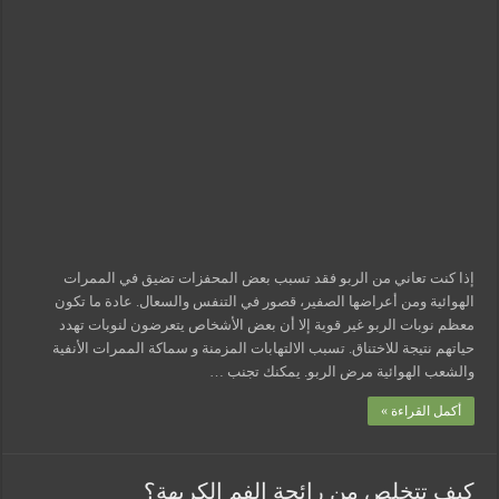
مغلقة
مسببات التعرق الليلي
إذا كنت تعاني من الربو فقد تسبب بعض المحفزات تضيق في الممرات
الهوائية ومن أعراضها الصفير، قصور في التنفس والسعال. عادة ما تكون
معظم نوبات الربو غير قوية إلا أن بعض الأشخاص يتعرضون لنوبات تهدد
حياتهم نتيجة للاختناق. تسبب الالتهابات المزمنة و سماكة الممرات الأنفية
والشعب الهوائية مرض الربو. يمكنك تجنب …
أكمل القراءة »
كيف تتخلص من رائحة الفم الكريهة؟