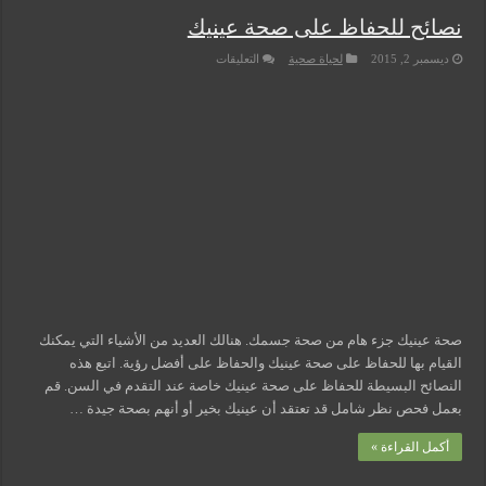
نصائح للحفاظ على صحة عينيك
على
ديسمبر 2, 2015
لحياة صحية
التعليقات
نصائح
للحفاظ
على
صحة
عينيك
مغلقة
صحة عينيك جزء هام من صحة جسمك. هنالك العديد من الأشياء التي يمكنك
القيام بها للحفاظ على صحة عينيك والحفاظ على أفضل رؤية. اتبع هذه
النصائح البسيطة للحفاظ على صحة عينيك خاصة عند التقدم في السن. قم
بعمل فحص نظر شامل قد تعتقد أن عينيك بخير أو أنهم بصحة جيدة …
أكمل القراءة »