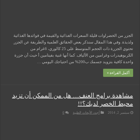
الجزر من الخضراوات قليلة السعرات الغذائية والقيمة في فوائدها الغذائية
ولذيذة. وفي هذا المقال سنذكر بعض الحقائق العلمية والطريفة عن الجزر.
تحتوي الجزرة ذات الحجم المتوسط على 25 كالوري، 6غرام من
الكربوهيدرات وغرامين من الألياف. كما أنها غنية بفيتامين أ حيث أن جزرة
واحدة كافية بتزويد جسمك ب200% من احتياجك اليومي …
أكمل القراءة »
مشاهدة برامج العنف… هل من الممكن أن تزيد
محيط الخصر لديك؟!!
سبتمبر 2, 2014
أجدد الأبحاث الطبية
0