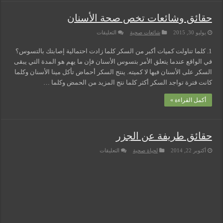
حقائق وشائعات تخص صحة الأسنان
على
يوليو 30, 2015
شائعات صحية
التعليقات
حقائق
وشائعات
1. كلما تناولت كميات أكبر من السكر كلما زادت احتمالية إصابتك بالتسوس؟
تخص
صحة
في الواقع عندما يتعلق الأمر بتسوس الأسنان فإن ما يهم هو المدة التي يبقى
الأسنان
مغلقة
السكر على الأسنان فيها لا كميته. ينتج السكر أحماض تأكل مينا الأسنان وكلما
كانت فترة تواجد السكر أكثر كلما نتج المزيد من الحمض وكلما …
أكمل القراءة »
حقائق طريفة عن الجزر
على
أكتوبر 22, 2014
لحياة صحية
التعليقات
حقائق
طريفة
عن
الجزر
مغلقة