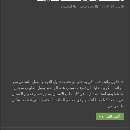
على
يناير 23, 2016
لحياة صحية
التعليقات
كيف
تتخلص
من
رائحة
الفم
الكريهة؟
مغلقة
قد تكون رائحة فمك كريهة حتى لو تجنبت تناول الثوم والبصل. للتخلص من
الرائحة الكريهة عليك أن تعرف مسبب هذه الرائحة. يقول الطبيب سونيل
وادهوا وهو أستاذ مشارك في كلية طب الأسنان ومدير قسم تقويم الأسنان
في جامعة كولومبيا أننا نلوم في معظم الحالات البكتيريا التي تتواجد بشكل
طبيعي في …
أكمل القراءة »