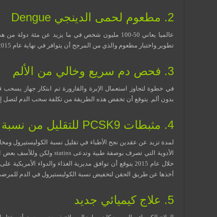
2. مطعوم لحمى الدينجي Dengue
عالميا يعاني 50-100 مليون شخص في ما يزيد عن مئة د
تطوير واختبار مطعوم والذي من المرجح أن يتوافر في نهاية عام 2015.
3. فحص دم سريع وخالي من الألم
في خطوة لتجاوز استعمال الإبرة والقارورة تم ابتكار جهاز يسحب
بدون ألم. يتوقع أن تخفض هذه الطريقة من تكلفة سحب الدم لتصل إلى 10% من تكلفتها الحا
4. مثبطات PCSK9 للتقليل من نسبة الكوليستيرول في الدم
لمدة تزيد عن عقدين نجح الأطباء في تقليل نسبة الكوليستيرول ومخ
الأدوية التي تصرف بوصفة طبية وتد
أخذها عن طريق الحقن لتخفيض نسبة الكوليستيرول في الدم للمرضى الغير 
5. علاج كيميائي جديد