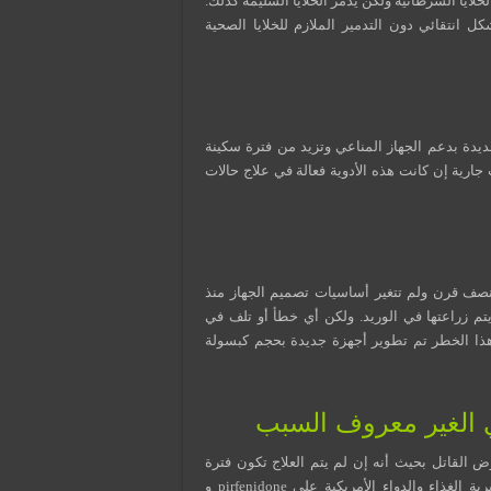
خلايا السرطانية ولكن يدمر الخلايا السليمة كذلك.
كل انتقائي دون التدمير الملازم للخلايا الصحية
جديدة بدعم الجهاز المناعي وتزيد من فترة سكينة
metasta”ولكن مازالت البحوث جارية إن كانت هذه الأدوية فعالة في علاج حالات
نصف قرن ولم تتغير أساسيات تصميم الجهاز منذ
تم زراعتها في الوريد. ولكن أي خطأ أو تلف في
ن الحالات. للتقليل من هذا الخطر تم تطوير أجهزة جديدة بحجم كبسولة
 القاتل بحيث أنه إن لم يتم العلاج تكون فترة
الحياة المتوقعة من ثلاثة إلى خمسة سنوات. يتوقع أن توافق مديرية الغذاء والدواء الأمريكية على pirfenidone و