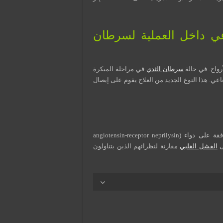
ي داخل العملية لسرطان
واح. في حالة
سرطان الثدي
في مراحلة المبكرة
عاعي. هذا النوع الجديد من العلاج يقوم على إيصال
منحت مديرية الغذاء والدواء الأمريكية وضع المسار السريع للموافقة على دواء (angiotensin-receptor neprilysin
الفشل القلبي
مقارنة لنظرائهم الذين بتناولون