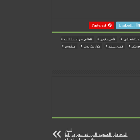
Pinterest
LinkedIn
اج الاشعاعي
تليف رئوي
تنظيم ضربات القلب
ميائي
فحص الدم
كوليستيرول
مطعوم
التالي
المخاطر الصحية التي قد تتعرض لها
خلال فصل الشتاء