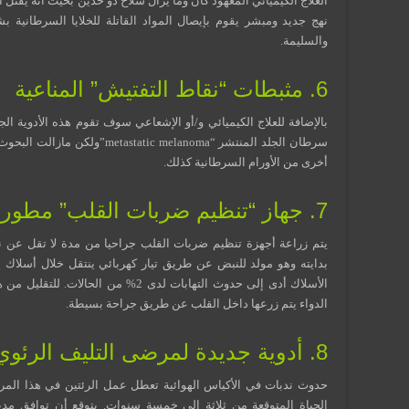
العلاج الكيميائي المعهود كان وما يزال سلاح ذو حدين بحيث أنه يقتل ال
نهج جديد ومبشر يقوم بإيصال المواد القاتلة للخلايا السرطانية بش
والسليمة.
6. مثبطات “نقاط التفتيش” المناعية
بالإضافة للعلاج الكيميائي و/أو الإشعاعي سوف تقوم هذه الأدوية ال
سرطان الجلد المنتشر “tic melanoma
أخرى من الأورام السرطانية كذلك.
7. جهاز “تنظيم ضربات القلب” مطور
يتم زراعة أجهزة تنظيم ضربات القلب جراحيا من مدة لا تقل عن 
بدايته وهو مولد للنبض عن طريق تيار كهربائي ينتقل خلال أسلاك ي
الأسلاك أدى إلى حدوث التهابات لدى 2% م
الدواء يتم زرعها داخل القلب عن طريق جراحة بسيطة.
8. أدوية جديدة لمرضى التليف الرئوي الغير معروف السبب
حدوث ندبات في الأكياس الهوائية تعطل عمل الرئتين في هذا المرض