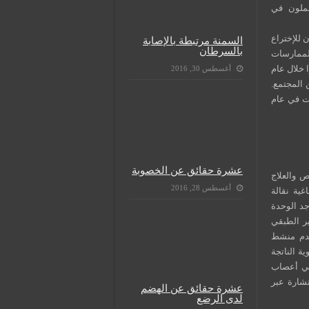
الذين يعملون في
 للإختراع
السمنة مرتبطة بالإصابة
بالسرطان
لممارسات
ا خلال عام
أغسطس 30, 2016
 المجتمع.
رت في عام
عشرة حقائق عن الخصوبة
 والعلاج
أغسطس 28, 2016
ية نقالة
جد الوحدة
ر الطبقي
بية ويقدم منشط
لدموية الناتجة
في أعصاب
شارة عبر
عشرة حقائق عن الهضم
لدى الرضع