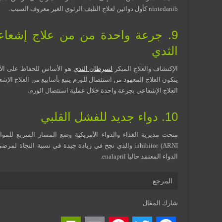
nintedanib كأول دوائين لعلاج التليف الرئوي الغير معروف السبب.
9. جرعة واحدة من من علاج إشعاع
الثدي
الإكتشاف والعلاج المبكر
لسرطان الثدي
هو الأساس للحفاظ على الأر
يتكون العلاج المعهود من استئصال للورم يتبع بأسابيع من العلاج الإش
العلاج الإشعاعي بجرعة واحدة خلال عملية استئصال الورم.
10. دواء جديد للفشل القلبي
inhibitor (ARNI والذي نجح في زيادة جيدة في نسبة النجاة لمرضى
الدواء المعتمد حاليا enalapril.
المرجع
شارك المقال