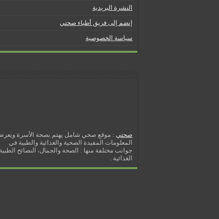
5 شائعات صحية منتشرة بكثرة
النشرة البريدية
إزالة الشعر بالليزر
إنضم إلى فريق أطباء صحتي
نصائح لكل أسبوع من الحمل
سياسة الخصوصية
كيف نخفف من الشعور بالعطش
مسببات التعرق الليلي
صحتي
: موقع صحي شامل يهتم بصحة الأسرة ويعر
المعلومات المفيدة الصحية والغذائية والطبية في
جوانب مختلفة منها : الصحة والجمال، النصائح الطبية 
الغذائية .