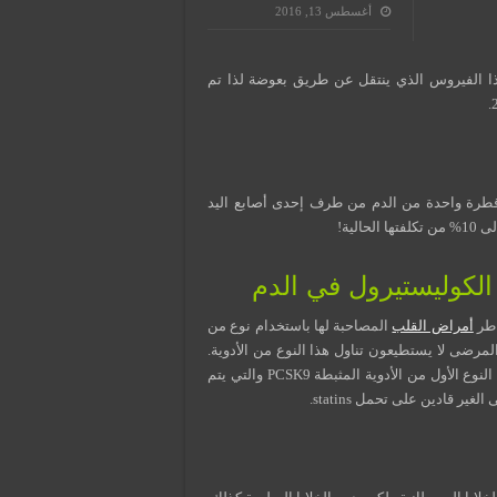
أغسطس 13, 2016
ولة من هذا الفيروس الذي ينتقل عن طريق بعوضة لذا تم
 قطرة واحدة من الدم من طرف إحدى أصابع اليد
لية!
اطر
أمراض القلب
المصاحبة لها باستخدام نوع من
عى statins ولكن وللأسف بعض المرضى لا يستطيعون تناول هذا النوع من الأدوية.
خلال عام 2015 يتوقع أن توافق مديرية الغذاء والدواء الأمريكية على النوع الأول من الأدوية المثبطة PCSK9 والتي يتم
قادين على تحمل statins.