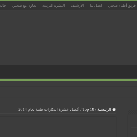
 فريق أطباء صحتي
اتصل بنا
الأرشيف
النشرة البريدية
تعاون مع صحتي
حالة
زل
الرئيسية
/
Top 10
/
أفضل عشرة ابتكارات طبية لعام 2014
ان
بالمسالك البولية