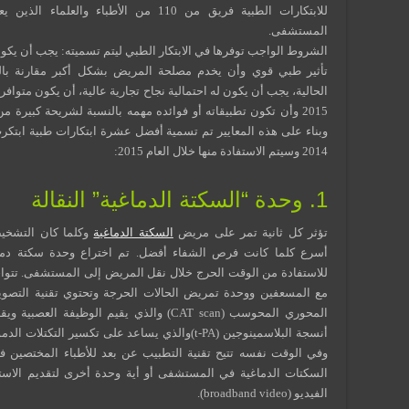
للابتكارات الطبية فريق من 110 من الأطباء والعلماء 
المستشفى.
الشروط الواجب توفرها في الابتكار الطبي ليتم تسميته: يجب أن يكون
تأثير طبي قوي وأن يخدم مصلحة المريض بشكل أكبر مقارنة با
الحالية، يجب أن يكون له احتمالية نجاح تجارية عالية، أن يكون متوافر
2015 وأن تكون تطبيقاته أو فوائده مهمه بالنسبة لشريحة كبيرة من
وبناء على هذه المعايير تم تسمية أفضل عشرة ابتكارات طبية ابتك
2014 وسيتم الاستفادة منها خلال العام 2015:
1. وحدة “السكتة الدماغية” النقالة
تؤثر كل ثانية تمر على مريض
السكتة الدماغية
وكلما كان التشخيص
أسرع كلما كانت فرص الشفاء أفضل. تم اختراع وحدة سكتة دماغ
للاستفادة من الوقت الحرج خلال نقل المريض إلى المستشفى. تتوا
مع المسعفين ووحدة تمريض الحالات الحرجة وتحتوي تقنية التصوي
المحوري المحوسب (CAT scan) والذي يقيم الوظيفة العص
أنسجة البلاسمينوجين (t-PA)والذي يساعد على تكسير التكتلات ا
وفي الوقت نفسه تتيح تقنية التطبيب عن بعد للأطباء المختصين 
السكتات الدماغية في المستشفى أو أية وحدة أخرى لتقديم الاست
الفيديو (broadband video).