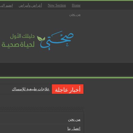
Home
New Section
أعراض وأمراض
إنضم إلى
من نحن
علاجات طبيعية للإمساك
أخبار عاجلة
ماذا يجب أن تحتوي صيدلية المن
علاجات طبيعية للبواسير
نصائح لمرضى السكري في رمض
من نحن
أنجح الطرق لتقليل خطر الإصابة 
اتصل بنا