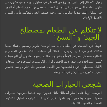
يميل الأطفال إلى تناول أي نوع من الطعام في متناول يديهم و سيتمكنون من
تناول الطعام الذي يتواجد في المنزل فقط. احتفظي بوعاء من التفاح أو الموز
في متناول اليد. عندما تتناولين أنتي وجبة خفيفة الجئي للفاكهة فأنتي المثال
الأفضل لأولادك.
لا تتكلم عن الطعام بمصطلح
“الجيد” و “السئ”
عوضاً عن الحديث عن الطعام بأنه جيد أو سئ حاولي ربطهم بأشياء يحبها
طفلك. احرصي على أن يعرف طفلك أن مضادات الأكسدة في الخضار و
الفاكهة ستجعل شعرهم لامعاً و بشرتهم صافية. دعيهم يعلمون أن البروتينات
كتلك المتواجدة في صدر ديك الحبش أو أن الكالسيوم الموجود في منتجات
الألبان سيجعلهم أقوياء ليتمكنون من اللعب. شجعهم على تناول وجبة الإفطار
حتى يتمكنون من التركيز في المدرسة.
شجعي الخيارات الصحية
احرصي دوماً على إخبار أطفالك بأنك فخورة بهم عندما يقومون بخيارات
صحية. دعيهم يعلمون أنهم قاموا بخيار ذكي عند اختيارهم لتناول الفاكهة،
الخضار و الحبوب الكاملة.