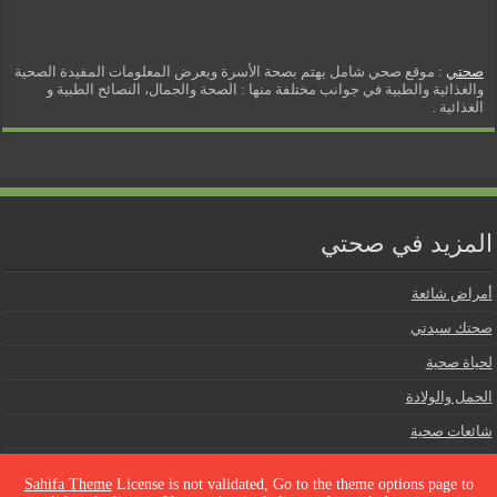
صحتي
: موقع صحي شامل يهتم بصحة الأسرة ويعرض المعلومات المفيدة الصحية
والغذائية والطبية في جوانب مختلفة منها : الصحة والجمال، النصائح الطبية و
الغذائية .
المزيد في صحتي
أمراض شائعة
صحتك سيدتي
لحياة صحية
الحمل والولادة
شائعات صحية
Sahifa Theme
License is not validated, Go to the theme options page to
Facebook
Twitter
Pinterest
Email
PrintFriendly