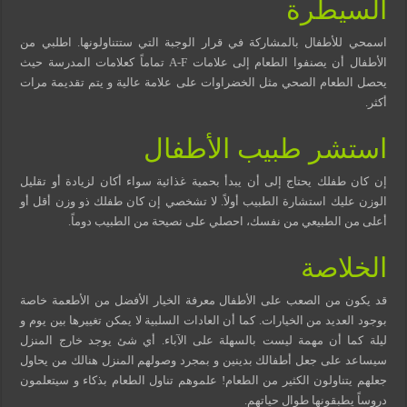
السيطرة
اسمحي للأطفال بالمشاركة في قرار الوجبة التي ستتناولونها. اطلبي من
الأطفال أن يصنفوا الطعام إلى علامات A-F تماماً كعلامات المدرسة حيث
يحصل الطعام الصحي مثل الخضراوات على علامة عالية و يتم تقديمة مرات
أكثر.
استشر طبيب الأطفال
إن كان طفلك يحتاج إلى أن يبدأ بحمية غذائية سواء أكان لزيادة أو تقليل
الوزن عليك استشارة الطبيب أولاً. لا تشخصي إن كان طفلك ذو وزن أقل أو
أعلى من الطبيعي من نفسك، احصلي على نصيحة من الطبيب دوماً.
الخلاصة
قد يكون من الصعب على الأطفال معرفة الخيار الأفضل من الأطعمة خاصة
بوجود العديد من الخيارات. كما أن العادات السلبية لا يمكن تغييرها بين يوم و
ليلة كما أن مهمة ليست بالسهلة على الآباء. أي شئ يوجد خارج المنزل
سيساعد على جعل أطفالك بدينين و بمجرد وصولهم المنزل هنالك من يحاول
جعلهم يتناولون الكثير من الطعام! علموهم تناول الطعام بذكاء و سيتعلمون
دروساً يطبقونها طوال حياتهم.