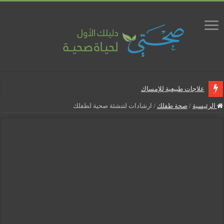
علاجات طبيعية للإمساك
ماذا يجب أن تحتوي صيدلية المنزل
الرئيسية
/
صحة طفلك
/
ارشادات لتنشئة صحية لطفلك
علاجات طبيعية للبواسير
نصائح لمرضى السكري في رمضان
أنجح الطرق لتقليل خطر الإصابة بالمسالك البولية
5 شائعات صحية منتشرة بكثرة
إزالة الشعر بالليزر
نصائح لكل أسبوع من الحمل
كيف نخفف من الشعور بالعطش في رمضان؟