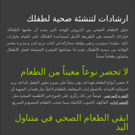
مسببات التعرق الليلي
ارشادات لتنشئة صحية لطفلك
تناول الطعام الصحي من الدروس الهامة التي يجب أن نعلمها لأطفالنا.
خياراتك الصحية هي الطريقة الأمثل لمساعدة أطفالك على القيام بخيارات
ذكية. ميليندا سوثيرن و هي مؤلفة مشاركة في كتاب تريم كيدز و مديرة مختبر
الوقاية من سمنة الأطفال تقدم لنا نصائحها العشرة المفضلة لجعل الأطفال
يتناولون طعاماً صحياً.
لا تحصر نوعاً معيناً من الطعام
لا تحصر أنواع الطعام فهذا قد يؤثر سلباً على نمو و تطور الطفل كما قد يزيد
احتمالية الإصابة بالاضطرابات المتعلقة بالطعام لاحقاً مثل فقدان الشهية أو
الشره المرضي
. عوضاً عن ذلك ركّزي على التنوع في الأطعمة الصحية مثل
الخضراوات
، الفاكهة، الحبوب الكاملة بينما تتجنب الطعام المصنع و السريع.
ابقي الطعام الصحي في متناول
اليد