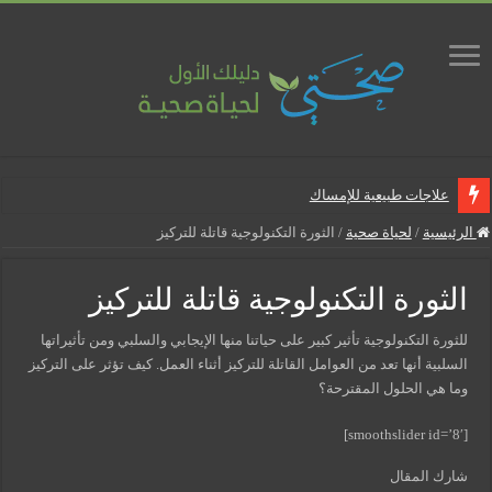
علاجات طبيعية للإمساك
ماذا يجب أن تحتوي صيدلية المنزل
الرئيسية
/
لحياة صحية
/
الثورة التكنولوجية قاتلة للتركيز
علاجات طبيعية للبواسير
الثورة التكنولوجية قاتلة للتركيز
نصائح لمرضى السكري في رمضان
أنجح الطرق لتقليل خطر الإصابة بالمسالك البولية
للثورة التكنولوجية تأثير كبير على حياتنا منها الإيجابي والسلبي ومن تأثيراتها
السلبية أنها تعد من العوامل القاتلة للتركيز أثناء العمل. كيف تؤثر على التركيز
5 شائعات صحية منتشرة بكثرة
وما هي الحلول المقترحة؟
إزالة الشعر بالليزر
[smoothslider id=’8′]
نصائح لكل أسبوع من الحمل
شارك المقال
كيف نخفف من الشعور بالعطش في رمضان؟