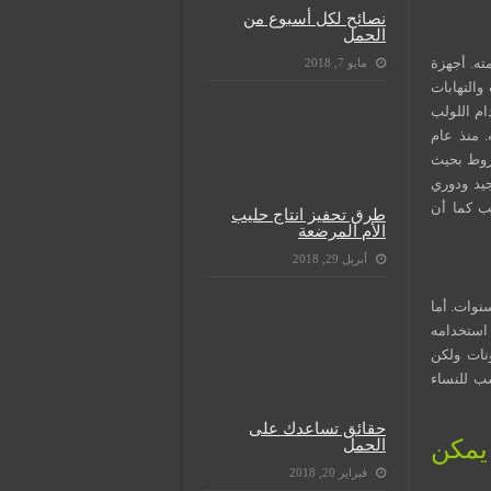
نصائح لكل أسبوع من
الحمل
ته. أجهزة
مايو 7, 2018
التهابات
م إعادة استخدام اللولب
 منذ عام
شروط بحيث
يد ودوري
لب كما أن
طرق تحفيز انتاج حليب
الأم المرضعة
أبريل 29, 2018
نوات. أما
 استخدامه
نات ولكن
ب للنساء
حقائق تساعدك على
الحمل
يمكن
فبراير 20, 2018