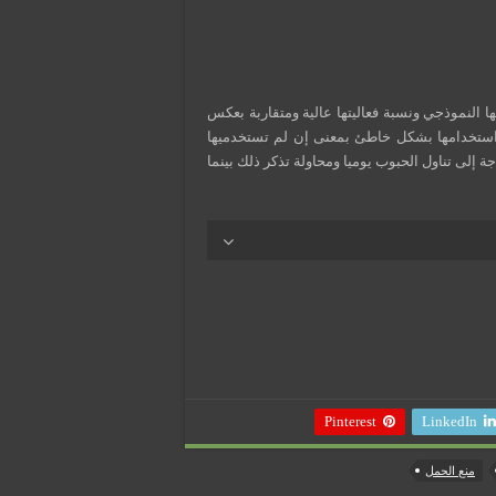
قة استخدامها النموذجي ونسبة فعاليتها عالية ومتقاربة بعكس
مؤقت والتي تحدث فيها نسبة فشل 9% إن تم استخدامها بشكل خاطئ بمعنى إن لم تستخدميها
إلى تناول الحبوب يوميا ومحاولة تذكر ذلك بينما
Pinterest
LinkedIn
منع الحمل