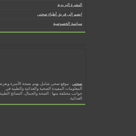
5 شائعات صحية منتشرة بكثرة
النشرة البريدية
إزالة الشعر بالليزر
إنضم إلى فريق أطباء صحتي
نصائح لكل أسبوع من الحمل
سياسة الخصوصية
كيف نخفف من الشعور بالعطش
مسببات التعرق الليلي
صحتي
: موقع صحي شامل يهتم بصحة الأسرة ويعر
المعلومات المفيدة الصحية والغذائية والطبية في
جوانب مختلفة منها : الصحة والجمال، النصائح الطبية 
الغذائية .