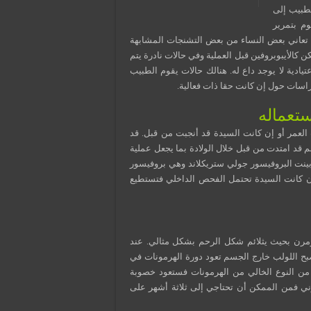
لطبيب إلى
م بتمرير
د تعاني بعض النساء من بعض التشنجات المشابهة
 كالأيبوبروفين قبل العملية وفي حالات نادرة يتم
يادية لا يوجد داع له. هنالك حالات يقوم الطبيب
اسات حول إن كانت حقا ذات فعالية.
تعماله
العمر أو إن كانت السيدة قد أنجبت من قبل. قد
م قد امتدت من قبل خلال الولادة بما يجعل عملية
بينت البروفيسور جولي ستريكلاند وهي بروفيسور
ن كانت السيدة تحتمل الفحص الداخلي فتستطيع
 تأثير اللولب وهو داخل الجسم فقط ويكون شكله كحرف T ومرن بحيث يثلائم شكل الرحم بشكل مثالي. عند
بح اللولب خارج الجسم تعود دورة الهرمونات في
 من النوع الخالي من الهرمونات فستعود خصوبة
وني فمن الممكن أن تحتاجي إلى ثلاثة أشهر على