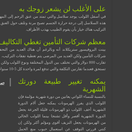
على الأغلب لن يشعر زوجك به
في أسفل اللولب يوجد سلاسل والتي تمتد من عنق الرحم إلى المهبل
هذه السلاسل إلى درجة حرارة الجسم تصبح مرنة وتلتف حول العنق بم
التركيب هناك خيار بأن يقوم الطبيب بهذب الأطراف.
معظم شركات التأمين تغطي التكاليف
بينت البروفيسور ستريكلاند أنه وبالرغم أن هناك العديد من ال
شركات التأمين ولكن العديد من المرضى يتم تغطية نفقات التركيب، الإ
تقارب 800 دولار والتي تختلف بين الدول المختلفة ونوع اللول
تستحق فعندما تقارنين التكلفة والتي تدفع لمرة واحدة كل 5-10 سنوات فتكون الكلفة معقولة.
يمكنه تغيير طبيعة دورتك
الشهرية
بالنسبة للنساء اللواتي يعانين من دورة شهرية مؤلمة فإن
اللولب الذي يفرز الهرمونات يمكنه جعل آلام الدورة
الشهرية أخف. اللولب ذو الهرمونات قليلة الجرعة يجعل
الدورة الشهرية أقصر وأقل تشنجا بينما اللولب الخالي
من الهرمونات يجعل النزيف أقوى ومؤلم أكثر ولكن إن
كنتي قررتي التوقف عن استعمال حبوب منع الحمل