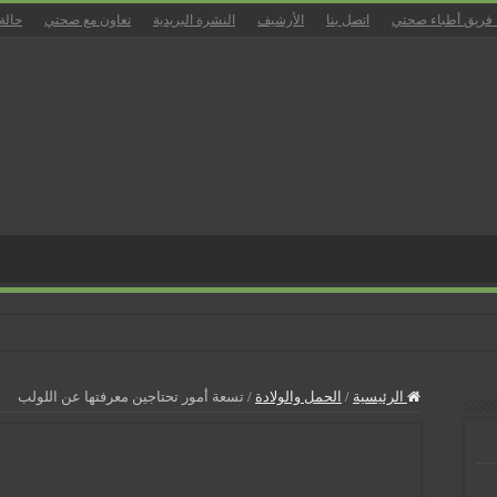
 فريق أطباء صحتي
اتصل بنا
الأرشيف
النشرة البريدية
تعاون مع صحتي
حالة
زل
الرئيسية
/
الحمل والولادة
/
تسعة أمور تحتاجين معرفتها عن اللولب
ان
بالمسالك البولية