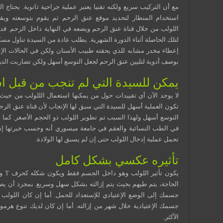
مع أن التركيب سريع ولكنه تقنيا يعتبر عملية جراحية ثانوية. يحتاج ا
استخدام المنظار لتحديد موقع عنق الرحم ثم يقوم بتوسعته ويقو
اللولب من خلال قناة عنق الرحم ويضعه في النهاية داخل الرحم. ق
لتلك الحاصلة أثناء الدورة الشهرية. يطلب عادة من السيدة تناول مسكن
إعطاء مخدر مشابه للذي يحقته طبيب الأسنان ولكن في الحالات الإعت
بوصف أدوية لتليين عنق الرحم لجعل التوسع أسهل ولكن تضاربت الدر
يمكن للسيدة التي لم تنجب من قبل اس
لا يوجد الآن أي تقييدات حول من يمكنها استعمال الللولب من حيث 
تكون العملية أسهل للسيدة التي سبق لها الإنجاب لأن قناة عنق الرح
التوسع أسهل ولهذا السبب تم تطوير اللولب ذو الحجم الأصغر. كما 
في الطب النسائية والعقم في جامعة ميسوري أنه وحسب خبرتها إ
تحمل عملية إدخال اللولب حتى إن لم يسبق لها الولادة.
تأثيره عكسي بشكل كامل
يكون
الحاجة، يتم طيهم بحيث يتم إزالته بشكل سهل وسريع. بمجرد أن يص
جسمك إلى الوضع الإعتيادي للإستعداد للحمل. أما إن كان اللولب
جسمك الإعتيادية خلال شهر من إزالته. أما إن كان لديك تنوع هرم
الأكثر.