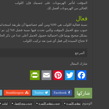
المؤقت لتأثير الهرمونات على جسمك فإن اللولب
الخالي من الهرمونات أفضل لك.
فعال
نسبة فعالية اللولب هي 99% ومن أهم خصائصها أن طري
حبوب متع الحمل ال
بشكل صحيح يوميا فإن احتمالية حصول الحمل أعلى عدا عن ذكر الحاجة 
لا تحتاج السيدة إلى فعل أي شئ بعد تركيب اللولب.
المرجع
شارك المقال
P
E
P
T
F
r
m
i
w
a
Stumbleupon
Twitter
Facebook
شاركها
i
a
n
i
c
الوسوم
تنظيم الأسرة
حبوب تنظيم الأسرة
حبوب منع الحمل
لولب
n
i
t
t
e