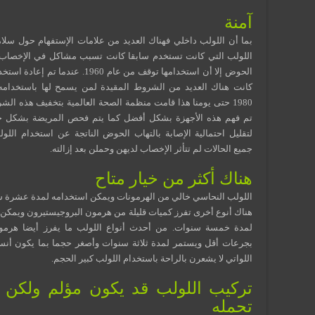
آمنة
بما أن اللولب داخلي فهناك العديد من علامات الإستفهام حول سلام
اللولب التي كانت تستخدم سابقا كانت تسبب مشاكل في الإخصاب و
الحوض إلا أن استخدامها توقف من عام 1960. عندما ت
كانت هناك العديد من الشروط المقيدة لمن يسمح لها باستخدامه.
1980 حتى يومنا هذا قامت منظمة الصحة العالمية بتخفيف هذه ال
تم فهم هذه الأجهزة بشكل أفضل كما يتم فحص المريضة بشكل ج
لتقليل احتمالية الإصابة بالتهاب الحوض الناتجة عن استخدام اللو
جميع الحالات لم تتأثر الإخصاب لديهن وحملن بعد إزالته.
هناك أكثر من خيار متاح
اللولب النحاسي خالي من الهرمونات ويمكن استخدامه لمدة عشرة س
هناك أنوع أخرى تفرز كميات قليلة من هرمون البروجيستيرون ويمكن
لمدة خمسة سنوات. من أحدث أنواع اللولب ما يفرز أيضا هرمو
بجرعات أقل ويستمر لمدة ثلاثة سنوات وأصغر حجما بما يكون أنس
اللواتي لا يشعرن بالراحة باستخدام اللولب كبير الحجم.
تركيب اللولب قد يكون مؤلم ولكن 
تحمله