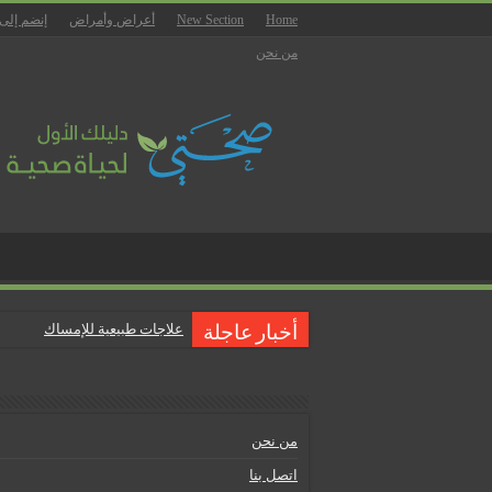
Home
New Section
أعراض وأمراض
إنضم إلى
من نحن
علاجات طبيعية للإمساك
أخبار عاجلة
ماذا يجب أن تحتوي صيدلية المن
علاجات طبيعية للبواسير
نصائح لمرضى السكري في رمض
من نحن
أنجح الطرق لتقليل خطر الإصابة 
اتصل بنا