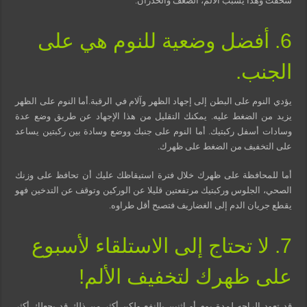
سحقت وهذا يسبب الألم، الضعف والخدران.
6. أفضل وضعية للنوم هي على
الجنب.
يؤدي النوم على البطن إلى إجهاد الظهر وآلام في الرقبة.أما النوم على الظهر
يزيد من الضغط عليه. يمكنك التقليل من هذا الإجهاد عن طريق وضع عدة
وسادات أسفل ركبتيك. أما النوم على جنبك ووضع وسادة بين ركبتين يساعد
على التخفيف من الضغط على ظهرك.
أما للمحافظة على ظهرك خلال فترة استيقاظك عليك أن تحافظ على وزنك
الصحي، الجلوس وركبتيك مرتفعتين قليلا عن الوركين وتوقف عن التدخين فهو
يقطع جريان الدم إلى الغضاريف فتصبح أقل طراوه.
7. لا تحتاج إلى الاستلقاء لأسبوع
على ظهرك لتخفيف الألم!
قد تعود الراحه لمدة يوم أو اثنين بالنفع ولكن أكثر من ذلك قد يجعلك أكثر