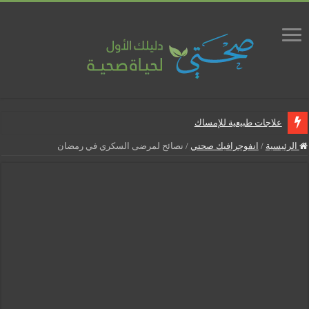
علاجات طبيعية للإمساك
ماذا يجب أن تحتوي صيدلية المنزل
الرئيسية
/
انفوجرافيك صحتي
/
نصائح لمرضى السكري في رمضان
علاجات طبيعية للبواسير
نصائح لمرضى السكري في رمضان
أنجح الطرق لتقليل خطر الإصابة بالمسالك البولية
5 شائعات صحية منتشرة بكثرة
إزالة الشعر بالليزر
نصائح لكل أسبوع من الحمل
كيف نخفف من الشعور بالعطش في رمضان؟