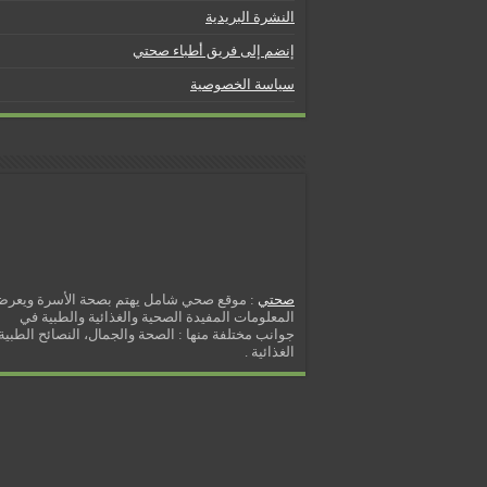
5 شائعات صحية منتشرة بكثرة
النشرة البريدية
إزالة الشعر بالليزر
إنضم إلى فريق أطباء صحتي
نصائح لكل أسبوع من الحمل
سياسة الخصوصية
كيف نخفف من الشعور بالعطش
مسببات التعرق الليلي
صحتي
: موقع صحي شامل يهتم بصحة الأسرة ويعر
المعلومات المفيدة الصحية والغذائية والطبية في
جوانب مختلفة منها : الصحة والجمال، النصائح الطبية 
الغذائية .