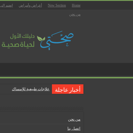
Home
New Section
أعراض وأمراض
إنضم إلى
من نحن
علاجات طبيعية للإمساك
أخبار عاجلة
ماذا يجب أن تحتوي صيدلية المن
علاجات طبيعية للبواسير
نصائح لمرضى السكري في رمض
من نحن
أنجح الطرق لتقليل خطر الإصابة 
اتصل بنا