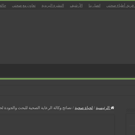
 فريق أطباء صحتي
اتصل بنا
الأرشيف
النشرة البريدية
تعاون مع صحتي
حالة
زل
الرئيسية
/
لحياة صحية
/
نصائح وكالة الرعاية الصحية للبحث والجودة لح
ان
بالمسالك البولية