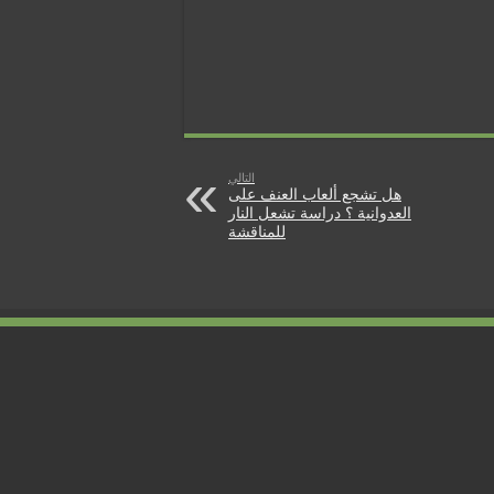
التالي
هل تشجع ألعاب العنف على
العدوانية ؟ دراسة تشعل النار
للمناقشة