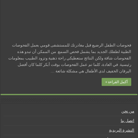
مسببات التعرق الليلي
فحوصات الطفل الرضيع قبل مغادرتك للمستشفى قومي بعمل الفحوصات
الطبية لطفلك الجديد بما يشمل فحص السمع. من الممكن أن تبدو هذه
الفحوصات شاقة ولكن النتائج ستعطيكي راحة ذهنية وتزود الطبيب بمعلومات
رئيسية. في العادة، كلما تم عمل الفحوصات بوقت أبكر كلما كان أفضل.
اليرقان الخفيف لدى الأطفال هي مشكلة شائعة …
أكمل القراءة »
من نحن
اتصل بنا
النشرة البريدية