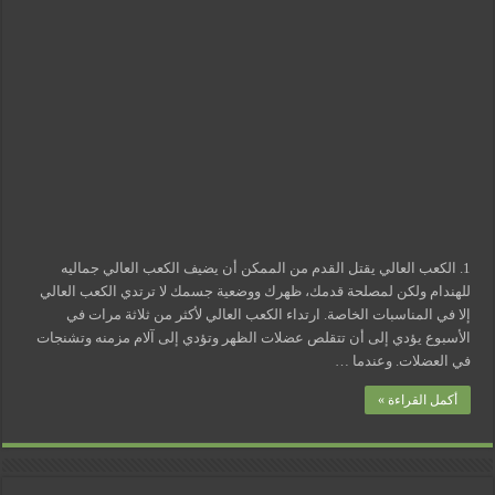
نتيجة
مسببات التعرق الليلي
مواكبتنا
للموضة؟
مغلقة
1. الكعب العالي يقتل القدم من الممكن أن يضيف الكعب العالي جماليه
للهندام ولكن لمصلحة قدمك، ظهرك ووضعية جسمك لا ترتدي الكعب العالي
إلا في المناسبات الخاصة. ارتداء الكعب العالي لأكثر من ثلاثة مرات في
الأسبوع يؤدي إلى أن تتقلص عضلات الظهر وتؤدي إلى آلام مزمنه وتشنجات
في العضلات. وعندما …
أكمل القراءة »