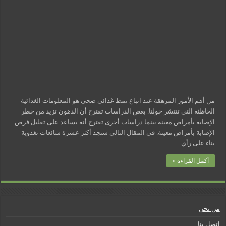
شائعات
مسببات التعرق الليلي
عليك
تجنبها
مغلقة
من أهم الأمور المرهقة عند اتباع نمط غذائي صحي هو المعلومات الغذائية
الخاظئة التي تنتشر حولنا. بعض الدراسات تقترح أن الدهون تزيد من خطر
الإصابة بأمراض معينة بينما دراسات أخرى تقترح أنه يساعد على تقليل فرص
الإصابة بأمراض معينة. في المقال التالي ستجد أكثر عشرة شائعات تغذوية
بناء على رأي …
أكمل القراءة »
من نحن
اتصل بنا