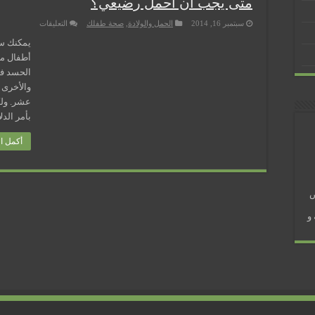
متى يجب أن أحمل رضيعي؟
على
سبتمبر 16, 2014
الحمل والولادة
,
صحة طفلك
التعليقات
متى
يجب
يمكنك سؤ
أن
أطفال مد
أحمل
رضيعي؟
 في رمضان؟
مغلقة
والأخرى 
عشر. ولك
بأمر الدل
أكمل ال
ض
و