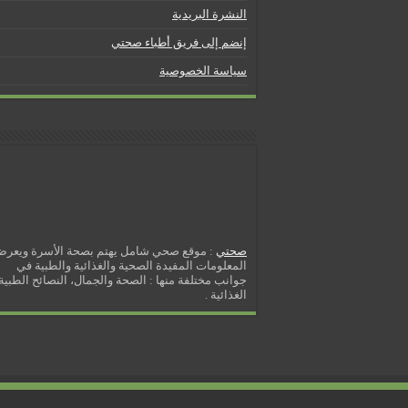
5 شائعات صحية منتشرة بكثرة
النشرة البريدية
إزالة الشعر بالليزر
إنضم إلى فريق أطباء صحتي
نصائح لكل أسبوع من الحمل
سياسة الخصوصية
كيف نخفف من الشعور بالعطش
مسببات التعرق الليلي
صحتي
: موقع صحي شامل يهتم بصحة الأسرة ويعر
المعلومات المفيدة الصحية والغذائية والطبية في
جوانب مختلفة منها : الصحة والجمال، النصائح الطبية 
الغذائية .