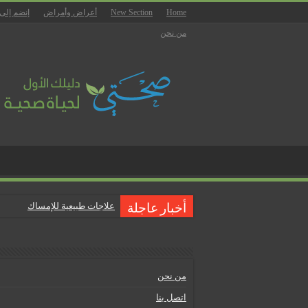
Home
New Section
أعراض وأمراض
إنضم إلى
من نحن
علاجات طبيعية للإمساك
أخبار عاجلة
ماذا يجب أن تحتوي صيدلية المن
علاجات طبيعية للبواسير
نصائح لمرضى السكري في رمض
من نحن
أنجح الطرق لتقليل خطر الإصابة 
اتصل بنا