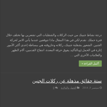
الولادة
مغلقة
مسببات التعرق الليلي
درجة نشاط جنينك من حيث الركلات والشقلبات التي تشعرين بها تختلف خلال
فترة حملك. نقدم لكي في هذا المقال ماذا تتوقعين عندما يأتي الامر لحركة
الجنين. الشعور بشقلبة جنينك، ركلاته وحازوقته هي ببساطة إحدى أكثر الأمور
إثارة في الحمل (وبالتأكيد يفوق حرقة المعدة، انتفاخ القدمين، آلام الظهر
والعلامات الأخرى التي …
أكمل القراءة »
ستة حقائق مذهلة عن ركلات الجنين
سبتمبر 9, 2014
الحمل والولادة
0