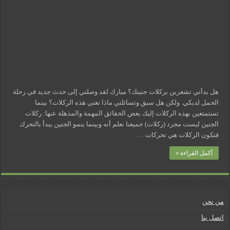
هل بدأتي تشعرين بركلات جنينك؟ مبارك لقد وصلتي إلى حدث جديد في رحلة
الحمل لديكي. ولكن هل سبق وتسائلتي ماذا تعني هذه الركلات؟ بينما
تستمتعين بهذه الركلات إليك بعض الحقائق المهمة والمذهلة عنها: ركلات
الجنين ليست مجرد (ركلات) جميعنا نعلم أنه وبينما ينمو الجنين يبدأ بالتحرك
فتكون الركلات هي تحركات …
أكمل القراءة »
من نحن
اتصل بنا