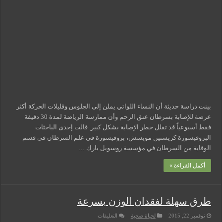
بسرطان
مسببات التعرق الليلي
عنق
الرحم
مغلقة
بينت دراسة حديثة أن النساء اللواتي يملن إلى الجلوس وقليلات الحركة أكثر
عرضة للإصابة بسرطان عنق الرحم وأن ممارسة الرياضة لمدة 30 دقيقة
فقط أسبوعياً قد تقلل خطر الإصابة بشكل كبير. قالت إحدى الباحثات
البروفيسورة كريستين مويسش، بروفيسورة في علم السرطان في قسم
الوقاية من السرطان في مؤسسة روسويل بارك …
أكمل القراءة »
طرق سهلة لفقدان الوزن بسرعة
على
نوفمبر 22, 2015
لحياة صحية
التعليقات
طرق