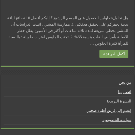
هل تحاول\تحاولين الحصول على الجسم الرشيق؟ إليكم أفضل 10 نصائح لياقة
بدنية تحفزكم على تحقيق هدفكم . 1. ممارسة المشي : اثبتت الدراسات أن
المشي بخطى سريعه لمدة ثلاثة ساعات أو أكثر في الأسبوع يقلل خطر
الاصابة بأمراض القلب بنسبة 65%. 2. تجنب الجلوس لفترات طويلة : بالنسبة
للمرأة كثيرة الجلوس …
أكمل القراءة »
من نحن
اتصل بنا
النشرة البريدية
إنضم إلى فريق أطباء صحتي
سياسة الخصوصية