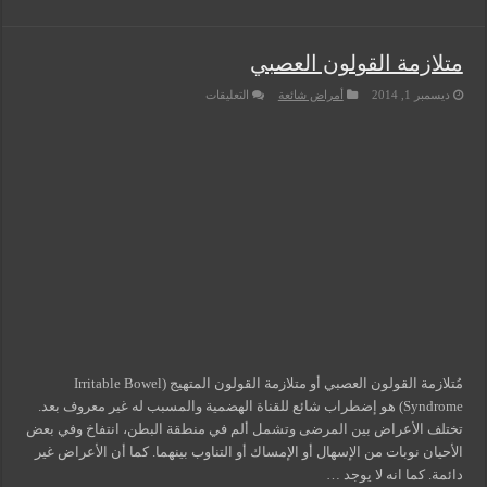
متلازمة القولون العصبي
على
ديسمبر 1, 2014
أمراض شائعة
التعليقات
متلازمة
القولون
العصبي
مغلقة
مُتلازمة القولون العصبي أو متلازمة القولون المتهيج (Irritable Bowel
Syndrome) هو إضطراب شائع للقناة الهضمية والمسبب له غير معروف بعد.
تختلف الأعراض بين المرضى وتشمل ألم في منطقة البطن، انتفاخ وفي بعض
الأحيان نوبات من الإسهال أو الإمساك أو التناوب بينهما. كما أن الأعراض غير
دائمة. كما انه لا يوجد …