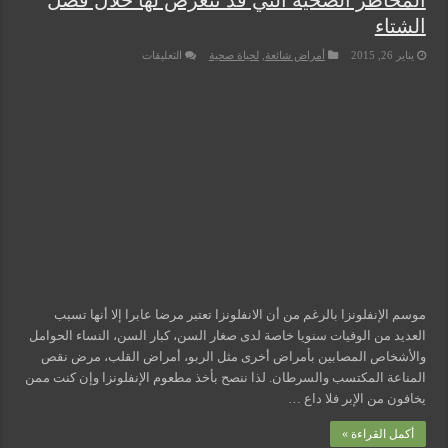
المخاطر الصحية التي قد تتعرض لها خلال فصل
الشتاء
على
يناير 26, 2015
أمراض شائعة
,
لحياة صحية
التعليقات
المخاطر
الصحية
التي
قد
تتعرض
لها
خلال
فصل
الشتاء
مغلقة
موسم الإنفلونزا بالرغم من أن الانفلونزا تعتبر مرضا عابرا إلا أنها تسبب
العديد من الوفيات سنويا خاصة لدى صغار السن، كبار السن، النساء الحوامل
والأشخاص المصابين بأمراض أخرى مثل الربو، أمراض القلب، مرض نقص
المناعة المكتسب والسرطان. لذا ننصح بأخذ مطعوم الإنفلونزا وإن كنت ممن
يخافون من الإبر فلا داع …
أكمل القراءة »