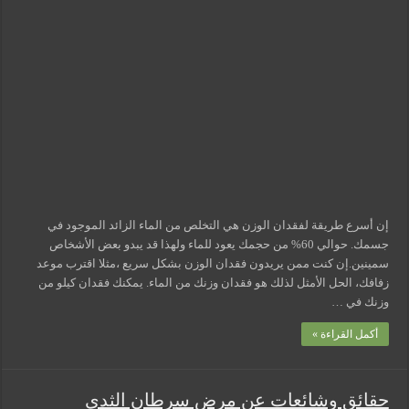
سهلة
لفقدان
الوزن
بسرعة
مغلقة
إن أسرع طريقة لفقدان الوزن هي التخلص من الماء الزائد الموجود في
جسمك. حوالي 60% من حجمك يعود للماء ولهذا قد يبدو بعض الأشخاص
سمينين.إن كنت ممن يريدون فقدان الوزن بشكل سريع ،مثلا اقترب موعد
زفافك، الحل الأمثل لذلك هو فقدان وزنك من الماء. يمكنك فقدان كيلو من
وزنك في …
أكمل القراءة »
حقائق وشائعات عن مرض سرطان الثدي