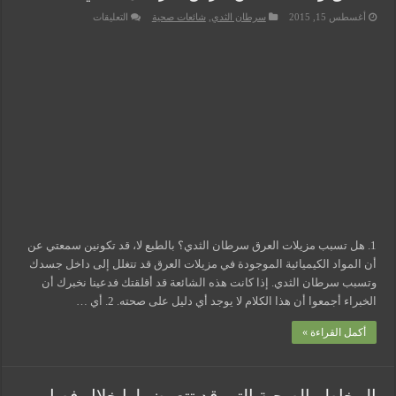
على
أغسطس 15, 2015
سرطان الثدي
,
شائعات صحية
التعليقات
حقائق
وشائعات
عن
مرض
سرطان
الثدي
مغلقة
1. هل تسبب مزيلات العرق سرطان الثدي؟ بالطبع لا، قد تكونين سمعتي عن
أن المواد الكيميائية الموجودة في مزيلات العرق قد تتغلل إلى داخل جسدك
وتسبب سرطان الثدي. إذا كانت هذه الشائعة قد أقلقتك فدعينا نخبرك أن
الخبراء أجمعوا أن هذا الكلام لا يوجد أي دليل على صحته. 2. أي …
أكمل القراءة »