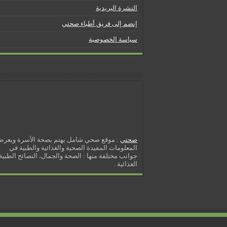
5 شائعات صحية منتشرة بكثرة
النشرة البريدية
إزالة الشعر بالليزر
إنضم إلى فريق أطباء صحتي
نصائح لكل أسبوع من الحمل
سياسة الخصوصية
كيف نخفف من الشعور بالعطش
مسببات التعرق الليلي
صحتي
: موقع صحي شامل يهتم بصحة الأسرة ويعر
المعلومات المفيدة الصحية والغذائية والطبية في
جوانب مختلفة منها : الصحة والجمال، النصائح الطبية 
الغذائية .