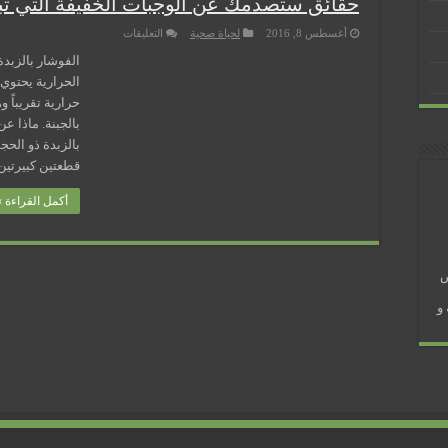
حقائق ستصدمك عن الوجبات الخفيفة التي تبا
على
أغسطس 8, 2016
لحياة صحية
التعليقات
حقائق
ستصدمك
الفوشار بالزبد
عن
الوجبات
الخفيفة
حرارية تقريباً 
 في رمضان؟
التي
بالجبنة. ماذا ع
تباع
في
السينما
مغلقة
قطعتين كبيرتي
أكمل القراءة »
ض
و