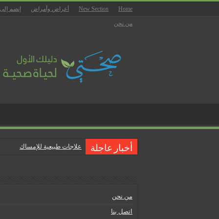
Home
New Section
أعراض وأمراض
إنضم إلى
من نحن
علاجات طبيعية للإمساك
أخبار عاجلة
ماذا يجب أن تحتوي صيدلية المن
علاجات طبيعية للبواسير
نصائح لمرضى السكري في رمض
من نحن
أنجح الطرق لتقليل خطر الإصابة 
اتصل بنا