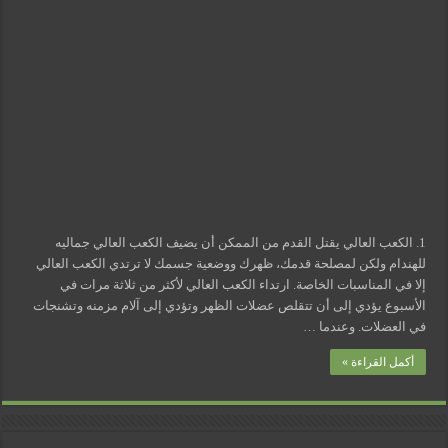
نتيجة
مسببات التعرق الليلي
مواكبتنا
للموضة؟
مغلقة
1. الكعب العالي يقتل القدم من الممكن أن يضيف الكعب العالي جماليه
للهندام ولكن لمصلحة قدمك، ظهرك ووضعية جسمك لا ترتدي الكعب العالي
إلا في المناسبات الخاصة. ارتداء الكعب العالي لأكثر من ثلاثة مرات في
الأسبوع يؤدي إلى أن تتقلص عضلات الظهر وتؤدي إلى آلام مزمنه وتشنجات
في العضلات. وعندما …
أكمل القراءة »