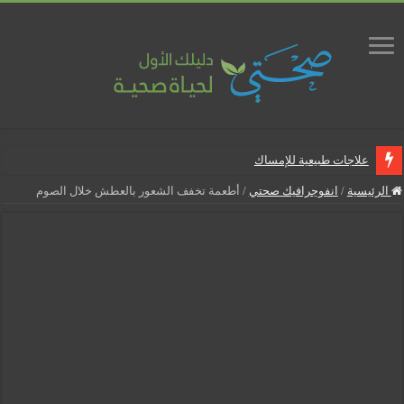
علاجات طبيعية للإمساك
ماذا يجب أن تحتوي صيدلية المنزل
الرئيسية
/
انفوجرافيك صحتي
/
أطعمة تخفف الشعور بالعطش خلال الصوم
علاجات طبيعية للبواسير
نصائح لمرضى السكري في رمضان
أنجح الطرق لتقليل خطر الإصابة بالمسالك البولية
5 شائعات صحية منتشرة بكثرة
إزالة الشعر بالليزر
نصائح لكل أسبوع من الحمل
كيف نخفف من الشعور بالعطش في رمضان؟