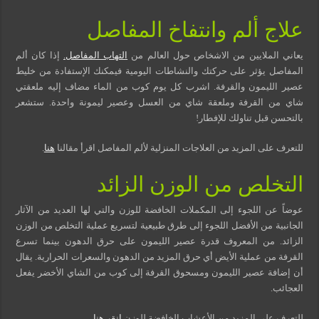
علاج ألم وانتفاخ المفاصل
يعاني الملايين من الاشخاص حول العالم من
التهاب المفاصل.
إذا كان ألم
المفاصل يؤثر على حركتك والنشاطات اليومية فيمكنك الإستفادة من خليط
عصير الليمون والقرفة. اشرب كل يوم كوب من الماء مضاف إليه ملعقتي
شاي من القرفة وملعقة شاي من العسل وعصير ليمونة واحدة. ستشعر
بالتحسن قبل تناولك للإفطار!
للتعرف على المزيد من العلاجات المنزلية لألم المفاصل اقرأ مقالنا
هنا
.
التخلص من الوزن الزائد
عوضاً عن اللجوء إلى المكملات الخافضة للوزن والتي لها العديد من الآثار
الجانبية من الأفضل اللجوء إلى طرق طبيعية لتسريع عملية التخلص من الوزن
الزائد. من المعروف قدرة عصير الليمون على حرق الدهون بينما تسرع
القرفة من عملية الأيض أي حرق المزيد من الدهون والسعرات الحرارية. يقال
أن إضافة عصير الليمون ومسحوق القرفة إلى كوب من الشاي الأخضر يفعل
العجائب.
للتعرف على المزيد من الأعشاب الخافضة للوزن
انقر هنا
.