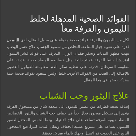
مسببات التعرق الليلي
الفوائد الصحية المذهلة لخلط
الليمون والقرفة معاً
لكل من الليمون والقرفة فوائد صحية مذهلة. على سبيل المثال، لدى
الليمون
قدرة على تقوية جهاز المناعة، التخلص من سموم الجسم، علاج عسر الهضم،
يبهت مظهر الندبات ويحفز فقدان الوزن. للتعرف على فوائد قشر الليمون
انقر هنا
. بينما للقرفة فوائد رائعة مثل خصائصه المضاد حيوية، قدرته على
مقاومة السرطان، قدرته على تنظيم سكر الدم، مقاومته للقولون العصبي
بالإضافة إلى العديد من الفوائد الأخرى. خلط الإثنين سيعود بفوائد صحية جمة
سنذكر بعضها في هذا المقال.
علاج البثور وحب الشباب
إضافة بضعة قطرات من عصير الليمون إلى ملعقة شاي من مسحوق القرفة
يؤدي إلى تشكيل معجون فعال جداً في جفاف
حب الشباب
والبثور. الخصائص
المضاد حيوية للقرفة تساعد على علاج الالتهاب بينما الحمض المعتدل لعصير
الليمون يساعد على تسريع عملية الجفاف ويقلل الندب كثيراً. ضع المعجون
الناتج على الحبوب ثم اغسل وجهك بالماء بعد 15 دقيقة.