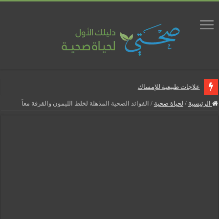
علاجات طبيعية للإمساك
ماذا يجب أن تحتوي صيدلية المنزل
الرئيسية
/
لحياة صحية
/
الفوائد الصحية المذهلة لخلط الليمون والقرفة معاً
علاجات طبيعية للبواسير
نصائح لمرضى السكري في رمضان
أنجح الطرق لتقليل خطر الإصابة بالمسالك البولية
5 شائعات صحية منتشرة بكثرة
إزالة الشعر بالليزر
نصائح لكل أسبوع من الحمل
كيف نخفف من الشعور بالعطش في رمضان؟