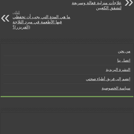
d
علاجات منزلية فعالة وسريعة
لتشقق الكعبين
التالي
l
ما هي المدة التي يجب أن تحفظي
فيها الأطعمة في مبرد الثلاجة
y
(الفريزر)؟
من نحن
اتصل بنا
النشرة البريدية
إنضم إلى فريق أطباء صحتي
سياسة الخصوصية