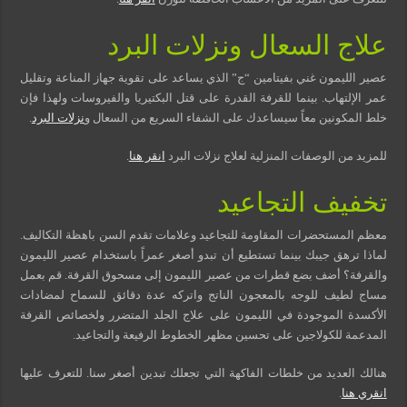
علاج السعال ونزلات البرد
عصير الليمون غني بفيتامين “ج” الذي يساعد على تقوية جهاز المناعة وتقليل
عمر الإلتهاب. بينما للقرفة القدرة على قتل البكتيريا والفيروسات ولهذا فإن
خلط المكونين معاً سيساعدك على الشفاء السريع من السعال و
نزلات البرد
.
للمزيد من الوصفات المنزلية لعلاج نزلات البرد
انقر هنا
.
تخفيف التجاعيد
معظم المستحضرات المقاومة للتجاعيد وعلامات تقدم السن باهظة التكاليف.
لماذا ترهق جيبك بينما تستطيع أن تبدو أصغر عمراً باستخدام عصير الليمون
والقرفة؟ أضف بضع قطرات من عصير الليمون إلى مسحوق القرفة. قم بعمل
مساج لطيف للوجه بالمعجون الناتج واتركه عدة دقائق للسماح لمضادات
الأكسدة الموجودة في الليمون على علاج الجلد المتضرر ولخصائص القرفة
المدعمة للكولاجين على تحسين مظهر الخطوط الرفيعة والتجاعيد.
هنالك العديد من خلطات الفاكهة التي تجعلك تبدين أصغر سنا. للتعرف عليها
انقري هنا
.