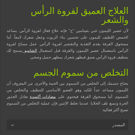
العلاج العميق لفروة الرأس
والشعر
لأن عصير الليمون غني بفيتامين “ج” فإنه علاج فعال لفروة الرأس. يساعد
الحمض اللطيف لليمون على تحسين بناء الزيوت وجعل شعرك لامعاً. أما
مسحوق القرفة يقدم التغذية والتقشير لفروة الرأس. عمل مساج لفروة
الرأس باستعمال عصير الليمون والقرفة قبل استعمال
الشامبو
يسمح لك
بتنظيف فروة الرأس بعمق فيظهر شعرك بمظهر جميل وصحي.
التخلص من سموم الجسم
يحتاج جسمك إلى التخلص من السموم بين الحينة والأخرى. من المعروف أن
الليمون مساعد جداً للكبد وهو العضو الأساسي للتنظيف والتخلص من
السموم. أما مسحوق القرفة فيحتوي على
مضادات أكسدة
تعادل الجذور
الحرة وتمنع تلف الخلايا. عندما تخلط الإثنين فإن عملية التخلص من السموم
تصبح أكثر فعالية.
المصدر