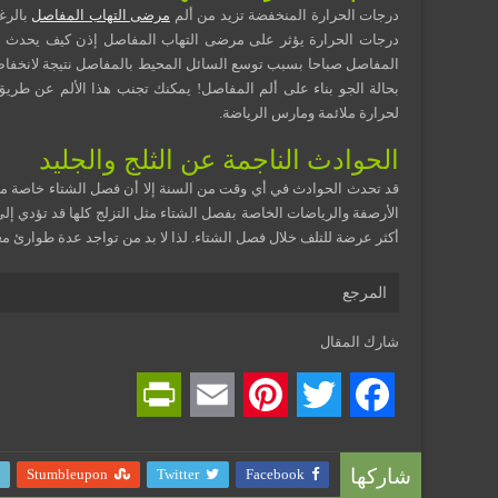
درجات الحرارة المنخفضة تزيد من ألم
مرضى التهاب المفاصل
بالرغ
درجات الحرارة يؤثر على مرضى التهاب المفاصل إذن كيف يحدث ه
المفاصل صباحا بسبب توسع السائل المحيط بالمفاصل نتيجة لانخفاض 
بحالة الجو بناء على ألم المفاصل! يمكنك تجنب هذا الألم عن طريق
لحرارة ملائمة ومارس الرياضة.
الحوادث الناجمة عن الثلج والجليد
قد تحدث الحوادث في أي وقت من السنة إلا أن فصل الشتاء خاصة مل
الأرصفة والرياضات الخاصة بفصل الشتاء مثل التزلج كلها قد تؤدي إلى
أكثر عرضة للتلف خلال فصل الشتاء. لذا لا بد من تواجد عدة طوارئ مع
المرجع
شارك المقال
P
E
P
T
F
r
m
i
w
a
Stumbleupon
Twitter
Facebook
شاركها
i
a
n
i
c