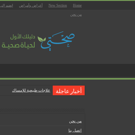
Home
New Section
أعراض وأمراض
إنضم إلى
من نحن
علاجات طبيعية للإمساك
أخبار عاجلة
ماذا يجب أن تحتوي صيدلية المن
علاجات طبيعية للبواسير
نصائح لمرضى السكري في رمض
من نحن
أنجح الطرق لتقليل خطر الإصابة 
اتصل بنا