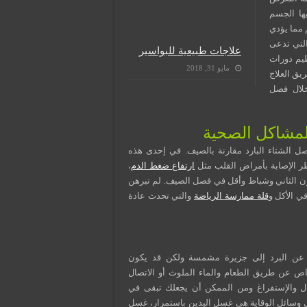
ها الجسم
 مما يؤدي
التي تدعى
علاجات طبيعية للبواسير
ظيم دورات
مايو 31, 2018
يق العلاج
 خلال فصل
لمشاكل الصحية
 الشتاء البارد مقارنة بالصيف. في إحدى هذه
 الإصابة بأمراض القلب مثل
ارتفاع ضغط الدم
،
ن الثاني وشباط وأقل في فصل الصيف. لم تبرهن
ي الأكل و
قلة ممارسة الرياضة
والتي تحدث عادة
 عن البرد إلى جزيرة مشمسة ولكن قد يكون
اص عن طريق الطعام والماء الملوث أو الاتصال
ل والإستفراغ ومن الممكن أن يجعلك تبقى في
ضل وسائل الوقاية هي غسل اليدين باستمرار، غسل