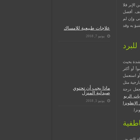
الإبر فلا
أنف. أفضل
تى وإن لم
بؤ به وقد
علاجات طبيعية للإمساك
يونيو 7, 2018
لبرد
دة بحيث
أ أو أكثر
أو استعمل
رجية مثل
ماذا يجب أن تحتوي
جعل درجة
صيدلية المنزل
ات الربو
.
يونيو 5, 2018
لإنفلونزا
نزا.
طفية
ة التعرض