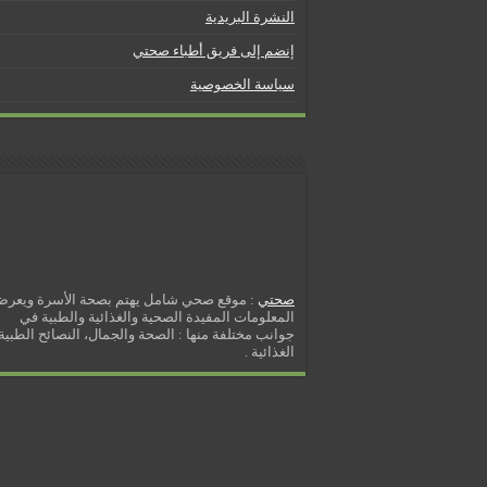
5 شائعات صحية منتشرة بكثرة
النشرة البريدية
إزالة الشعر بالليزر
إنضم إلى فريق أطباء صحتي
نصائح لكل أسبوع من الحمل
سياسة الخصوصية
كيف نخفف من الشعور بالعطش
مسببات التعرق الليلي
صحتي
: موقع صحي شامل يهتم بصحة الأسرة ويعر
المعلومات المفيدة الصحية والغذائية والطبية في
جوانب مختلفة منها : الصحة والجمال، النصائح الطبية 
الغذائية .