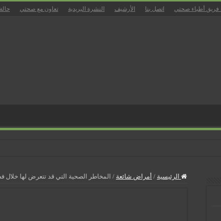
 فريق أطباء صحتي
اتصل بنا
الأرشيف
النشرة البريدية
تعاون مع صحتي
حالة
زل
الرئيسية
/
أمراض شائعة
/
المخاطر الصحية التي قد تتعرض لها خلال ف
ان
بالمسالك البولية