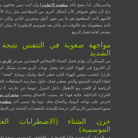
والسرطان. لذا ننصح بأخذ
مطعوم الإنفلونزا
وإن كنت ممن يخافون من 
داع لأن تقلق فتتوافر الآن أشكال أخرى من المطاعيم مثل رذاذ ال
الأشهر لأخذ المطعوم هو ما بين شهر أيلول وتشرين الثاني ولكن ح
تأخذ مطعومك بعد فالوقت لم يتأخر بعد فموسم الإنفلونزا لا يمكن التن
يستمر لغاية فصل الربيع.
مواجهة صعوبة في التنفس نتيجة ل
الشديد
من الممكن أن يؤذي فصل الشتاء الأشخاص المصابين بمرض
الربو
بش
أن الخروج في الهواء البارد قد يجعل نوبات الربو تحدث بشكل أسو
تكرارا. لتتجنب تنفس الهواء البارد غطي أنفك وفمك بوشاح “لفحة” 
غطاء الوجه الشتوي والذي يغطي فمك. حاول ممارسة النشاطات الخا
الرياضة أو اللعب مع الأطفال داخل المنزل عوضا عن خارجه. لا ت
الحرارة الداخلية عالية فهذا قد يسبب الاختناق وتجنب
محفزات نوب
احرص على تواجد أدويتك والبخاخ معك دوما ولا تنسى أخذ
مطعوم ا
سنويا فمصابين الربو أكثر عرضة للإصابة بالتعقيدات الناتجة عن الإنفلو
حزن الشتاء (الاضطرابات العا
الموسمية)
من الممكن أن تحدث حالة الإضطراب العاطفي الموسمي نتيجة لقل