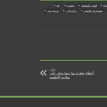
تاء
التهاب المفاصل
انفلونزا
ثلج
صعوبة في التنفس
نزلات البرد
نوروفيروس
التالي
أخطاء خطرة نمارسها وتؤثر على
سلامة الأطعمة