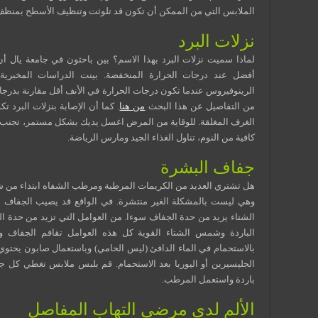
الملابس التي من الممكن أن تكون قد تلوثت وتنظيف الأسطح بمنظ
نزلات البرد
لماذا سميت نزلات البرد بهذا الاسم؟ بين باحثون في جامعة يال أ
أفضل عند درجات الحرارة المنخفضة. بينت الدراسات المخبرية
الرينوفيروس عندما تكون درجات الحرارة في الأنف أقل مقارنة بدرجات
من التفاصيل عن هذا البحث
من هنا
. كما أن الإصابة بنزلات البرد 
الغرف المغلقة. للوقاية من المرض اغسل يديك بشكل مستمر، تجنب
كافية من النوم، تناول الغذاء الجيد ومارس الرياضة.
جفاف البشرة
هل تشتري العديد من الكريمات المرطبة ومرطب الشفاه ابتداء من شه
وهي ليست بالمشكلة الغير منتشرة. في الواقع قد يصيب الجفاف ا
الشتاء يزيد من حدة الجفاف سوءا. من العوامل التي تزيد من حدة الج
الباردة وشمس الشتاء القوية كل هذه العوامل تقافم الجفاف و
بالاستحمام في الماء الدافئ (ليس الحامي) وباستعمال صابون يحت
الجليسيرين أو اليوريا بعد الاستحمام. قم بلبس ملابس تغطي كل ج
باردة واستعمل المرطب.
الألم لدى مرضى التهاب المفاصل