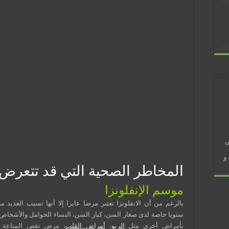
 في رمضان؟
ض
و
المخاطر الصحية التي قد تتعرض 
موسم الإنفلونزا
بالرغم من أن الانفلونزا تعتبر مرضا عابرا إلا أنها تسبب العديد م
سنويا خاصة لدى صغار السن، كبار السن، النساء الحوامل والأشخاص
بأمراض أخرى مثل
الربو
،
أمراض القلب
، مرض نقص المناعة 