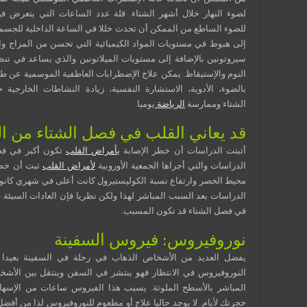
لضوء النهار خلال أشهر الشتاء. قلة عدد الساعات التي يتعرض في
للضوء الساطع من الممكن أن تحدث خللا في الساعة الداخلية للجسم
إلى هبوط في مستويات المواد الكيميائية التي تحسن من المزاج و
سيروتونين بالإضافة إلى مستويات الميلاتونين والذي يساعد في تن
النوم والإستيقاظ. يمكن علاج الإضطرابات العاطفية الموسمية عن طر
بالضوء، الأدوية، الاستشارة النفسية، زيادة النشاطات الخارجية
الشتاء وممارسة
الرياضة
يوميا.
قد يعاني القلب في فصل الشتاء من ا
أثبتت الدراسات أن خطر الإصابة
بأمراض القلب
تكون أكبر في فصل
الدراسات والتي أجراها الجمعية الأوروبية
لأمراض القلب
ثبت أن خطر
محيط الخصر وارتفاع نسبة الكوليستيرول كانت أعلى في شهري كانو
الدراسات بعد السبب المباشر لهذا ولكن نظريا فإن العادات السيئة ف
في فصل الشتاء قد تكون المسبب.
نوروفيروس: فيروس السفينة
يفضل العديد من الأشخاص الذهاب في رحلة في السفينة بعيدا
النوروفيروس في الانتظار فهو ينتشر في السفن وينتقل بين الأشخ
المباشر بالأسطح الملوثة. يسبب هذا الفيروس ساعات من الإسها
حجرتك لأيام. لا يوجد حاليا علاج أو مطعوم للنوروفيروس لذا من أف