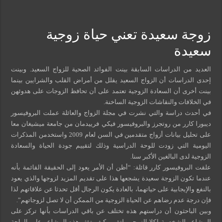
مسببات التعرق الليلي
زوجة سعيدة تعني حياة زوجية
سعيدة
العديد من الدراسات السابقة بينت الفوائد الصحية للزواج السعيد. وبينت
إحدى الدراسات أن الزواج السعيد يقلل من أمراض القلب والشرايين بينما
بينت أخرى أن السعادة الزوجية تعتمد على أن تحافظ الزوجات على هدوئهن
في الخلافات والنقاشات الزوجية الساخنة.
في أحدث دراسة والتي نشرت في مجلة الزواج والعائلة عملت البروفيسور
ديبورا كارر من روتجرز والبروفيسور فيكي فرييدمان من جامعة ميشيغان معا
على تحليل بيانات أزواج متقدمين في السن لعام 2009 واستخدمن المذكرات
اليومية التي زودت للوحة الدراسية وذلك لتقييم جودة الحياة والسعادة
الزوجية لدى البالغين الأكبر سنا.
علقت البروفيسور كارر قائلة: “أظن أن الأمر يعود إلى الحقيقة القائمة بأنه
عندما تكون الزوجة سعيدة يشجعها هذا على تقديم المزيد لزوجها والذي يعود
بالنفع والإيجابية على حياتهما، بالعادة يكون الرجال أقل تحدثا عن علاقاتهم لذا
فإن درجة عدم رضاهم عن الحياة الزوجية من الممكن أن لا تصل لزوجاتهم”.
وبين الباحثون أن دراستهم هذه تختلف عن باقي الدراسات بأنها تركز على
المشاعر الشخصية لكلا الزوجين لتقييم كيف تؤثر هذه المشاعر على الراحة