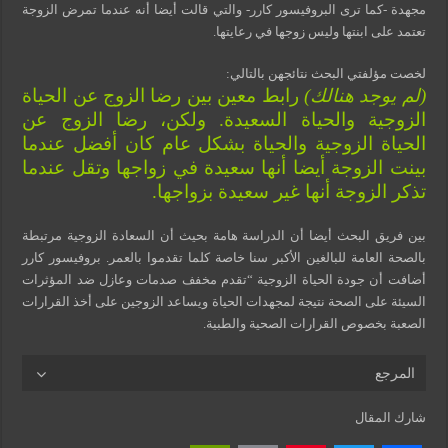
مجهدة -كما ترى البروفيسور كارر- والتي قالت أيضا أنه عندما تمرض الزوجة
تعتمد على ابنتها وليس زوجها في رعايتها.
لخصت مؤلفتي البحث نتائجهن بالتالي:
(لم يوجد هنالك)
رابط معين بين رضا الزوج عن الحياة
الزوجية والحياة السعيدة. ولكن، رضا الزوج عن
الحياة الزوجية والحياة بشكل عام كان أفضل عندما
بينت الزوجة أيضا أنها سعيدة في زواجها وتقل عندما
تذكر الزوجة أنها غير سعيدة بزواجها.
بين فريق البحث أيضا أن الدراسة هامة بحيث أن السعادة الزوجية مرتبطة
بالصحة العامة للبالغين الأكبر سنا خاصة كلما تقدموا بالعمر. بروفيسور كارر
أضافت أن جودة الحياة الزوجية “تقدم مخفف صدمات وعازل ضد المؤثرات
السيئة على الصحة نتيجة لمجهدات الحياة ويساعد الزوجين على أخذ القرارات
الصعبة بخصوص القرارات الصحية والطبية.
المرجع
شارك المقال