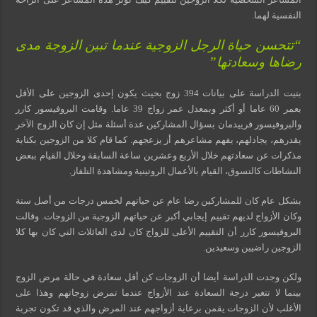
النفسية لهما.
“تتحسن حياة الرجل الزوجية عندما تبين الزوجة مدى
رضاها وسعادتها”
بنيت الدراسة على بيانات 394 زوج بحيث يكون إحدى الزوجين على الأقل
بعمر 60 عاما أو أكثر وبمعدل عمر زواج 39 عاما. وقامت البروفيسور كارر
والبروفيسور فرييدمان بسؤال المشاركين عدة أسئلة مثل إن كان الزوج الآخر
يقدرهم، يجادلهم، يفهم مشاعرهم أز يزعجهم. كما قام كلا من الزوجين بكتابة
مذكرات عن سعادتهم خلال الأربع وعشرين ساعة السابقة وخلال القيام ببعض
النشاطات كالتسوق، القيام بالأعمال الروتينية ومشاهدة التلفاز.
بشكل عام كان للمشاركين رضا عام عن حياتهم لخمس درجات من أصل ستة
وكان الأزواج لديهم تقييم إيجابي أكبر عن حياتهم الزوجية من الزوجات. وقالت
البروفيسور كارر أن التقييم الأعلى للزواج كان لدى العائلات التي كان بها كلا
الزوجين راضيين وسعيدين.
ولكن وجدت الدراسة أيضا أن الزوجات كن أقل سعادة في حالة مرض الزوج
بينما لا تتغير درجة السعادة عند الأزواج عندما تمرض زوجاتهم وهذا على
الأغلب لأن الزوجات يقمن برعاية أزواجهم عند المرض والذي قد تكون تجربة