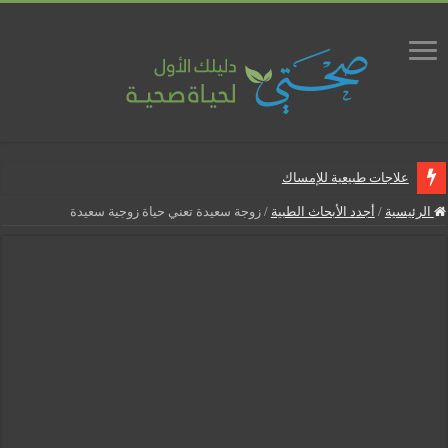
علاجات طبيعية للإمساك
ماذا يجب أن تحتوي صيدلية المنزل
الرئيسية
/
أجدد الأبحاث الطبية
/
زوجة سعيدة تعني حياة زوجية سعيدة
علاجات طبيعية للبواسير
نصائح لمرضى السكري في رمضان
أنجح الطرق لتقليل خطر الإصابة بالمسالك البولية
5 شائعات صحية منتشرة بكثرة
إزالة الشعر بالليزر
نصائح لكل أسبوع من الحمل
كيف نخفف من الشعور بالعطش في رمضان؟