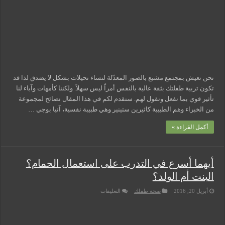
مغلقة
نحن نعيش بمجتمع مشبع بالصور المعدّلة لنساء نحيلات بشكل لا يضدق لذا قد
تكون تربية طفلتك بثقة عالية بالنفس أمراً ليس سهلاً. ولكننا كأمهات وآباء لنا
تأثير قوي بما نفعل ونقول لهم. سنقدم لكم في هذا المقال نصائح لمجموعة
من الخبراء وهم الطبيبة كاثيرين ستينير وهي طبيبة نفسية، آنيا بوجي …
أكمل القراءة »
أيهما أسرع في التدرب على استعمال الحمام؟
البنت أم الولد؟
على
أبريل 20, 2016
صحة طفلك
التعليقات
أيهما
أسرع
في
التدرب
على