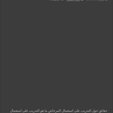
التدريب
على
استعمال
المرحاض
مغلقة
حقائق حول التدريب على استعمال المرحاض ما هو التدريب على استعمال