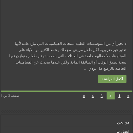
للسمية
مغلقة
لا تجيز أي من المؤسسات الطبية منتجات الفيتامينات التي تباع عادة لأنها
تعتبر غير ضرورية لكل طفل مريض. مع ذلك يعتمد الكثير من الآباء على
الفيتامينات لأطفالهم خاصة في العائلات التي يصعب توفير طعام متوازن فيها
نتيجة لضيق الوقت أو الضائقة الماية. ولكن عندما نتحدث عن الفيتامينات
الخاصة بالرضع هل يؤدي …
أكمل القراءة »
2
»
4
3
1
«
صفحة 2 من 4
من نحن
اتصل بنا