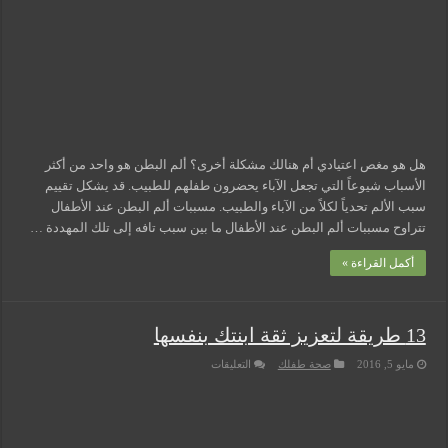
هل هو مغص اعتيادي أم هنالك مشكلة أخرى؟ ألم البطن هو واحد من أكثر
الأسباب شيوعاً التي تجعل الآباء يحضرون طفلهم للطبيب. قد يشكل تقييم
سبب الألم تحدياً لكلاً من الآباء والطبيب. مسببات ألم البطن عند الأطفال
تتراوح مسببات ألم البطن عند الأطفال ما بين سبب تافه إلى تلك المهددة …
أكمل القراءة »
13 طريقة لتعزيز ثقة ابنتك بنفسها
على
مايو 5, 2016
صحة طفلك
التعليقات
13
طريقة
لتعزيز
ثقة
ابنتك
بنفسها