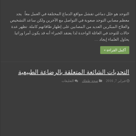
التوحد هو خلل دماغي تفشل مواقع الدماغ المختلفة في العمل معاً. يجد
معظم مصابي التوحد صعوبة في التواصل مع الآخرين ولكن ساعد التشخيص
والعلاج المبكرين العديد من المصابين على إظهار طاقاتهم كاملة. تظهر عدة
حالات للتوحد في العائلة الواحدة لذا يعتقد الخبراء أنه قد يكون أمرا وراثيا.
يحاول العلماء إيجاد …
أكمل القراءة »
التحديات الشائعة المتعلقة بالرضاعة الطبيعية
على
فبراير 7, 2016
صحة طفلك
التعليقات
التحديات
الشائعة
المتعلقة
بالرضاعة
الطبيعية
مغلقة