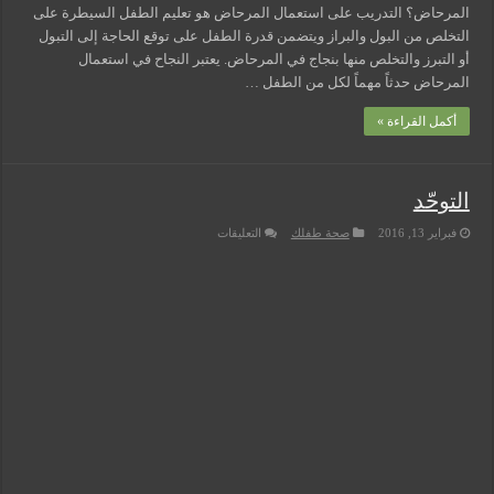
المرحاض؟ التدريب على استعمال المرحاض هو تعليم الطفل السيطرة على
التخلص من البول والبراز ويتضمن قدرة الطفل على توقع الحاجة إلى التبول
أو التبرز والتخلص منها بنجاج في المرحاض. يعتبر النجاح في استعمال
المرحاض حدثاً مهماً لكل من الطفل …
أكمل القراءة »
التوحّد
على
فبراير 13, 2016
صحة طفلك
التعليقات
التوحّد
مغلقة