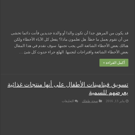
قد يكون من المرهق جدا أن تكون والدا أو والدة جديدين فأنت دائما تخشى
من أن تقوم بعمل ما خطأ. هل تعلمون ماذا؟ يفعل كل الآباء الأخطاء ولكن
هنالك بعض الأخطاء الشائعة التي يجب تجنبها. سوف نقدم في هذا المقال
بعض الأخطاء الشائعة واقتراحات لتجنبها. الهلع جراء حدوث كل شئ …
أكمل القراءة »
تسويق فيتامينات الأطفال على أنها منتجات غذائية
يعرضهم للسمية
على
يناير 13, 2016
صحة طفلك
التعليقات
تسويق
فيتامينات
الأطفال
على
أنها
منتجات
غذائية
يعرضهم