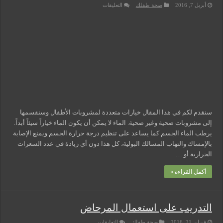
على
أبريل 7, 2016
صحة طفلك
التعليقات
أفضل
وأسوأ
المشروبات
للأطفال
مغلقة
سنقدم لكم في هذا المقال خيارات متعددة لمشروبات الأطفال وسنقسمها
إلى مشروبات صحية وغير صحية. الماء لا يمكن أن يكون الماء خياراً سيئاً أبداً.
يرطب الماء الجسم كما يساعد على تنظيم درجة حرارة الجسم ويمنع الإصابة
بالإمساك والتهاب المسالك البولية، كل هذا دون أي زيادة في عدد السعرات
الحرارية أو …
أكمل القراءة »
التدريب على استعمال المرحاض
على
فبراير 21, 2016
صحة طفلك
التعليقات