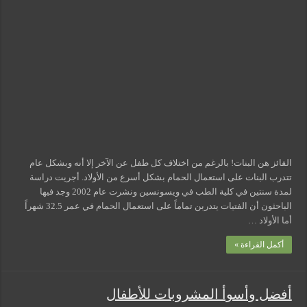
استعمال
الحمام؟
البنت
أم
الولد؟
مغلقة
الفائز هن البنات! بالرغم من اختلاف كل طفل عن الآخر إلا أنه وبشكل عام
تتدرب البنات على استعمال الحمام بشكل أسرع من الأولاد. أجريت دراسة
لمدة سنتين في كلية الطب في ويسونسين ونشرت عام 2002 وجد فيها
الباحثون أن الفتيات يتدربن تماماً على استعمال الحمام في عمر 32.5 شهراً
أما الأولاد …
أكمل القراءة »
أفضل وأسوأ المشروبات للأطفال