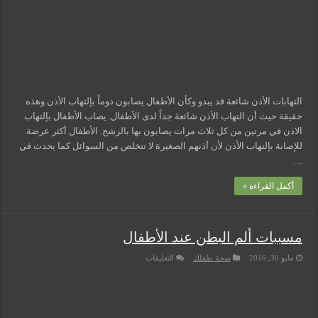
مسببات التعرق الليلي
التهابات الأذن شائعة قد يبدو وكأن الأطفال يصابون دوماً بإلتهاب الأذن وهذه
حقيقة حيث أن التهاب الأذن شائعة جداً لدى الأطفال. يصاب الأطفال بإلتهاب
الاذن في مرتين من كل ثلاث مرات يصابون بها بالرشح. الأطفال أكثر عرضة
للإصابة بإلتهاب الأذن لأن أذنهم الصغيرة لا تتخلص من السوائل كما يحدث في
…
أكمل القراءة »
مسببات ألم البطن عند الأطفال
على
مايو 30, 2016
صحة طفلك
التعليقات
مسببات
ألم
البطن
عند
الأطفال
مغلقة