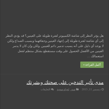
مسببات التعرق الليلي
هل يؤثر النظر إلى شاشة الكمبيوتر لفترة طويلة على العينين؟ قد يؤدي النظر
إلى أي شاشة لفترة طويلة إلى إجهاد العينين وجفافهما ويسبب الصداع ولكن
لا يوجد أي دليل على أنه يسبب تدمير دائم للعينين. ولكن وإن كان لا يدمر
العينين من الأفضل الحصول على وقت مستقطع بشكل منتظم لجعل
استعمالك …
أكمل القراءة »
مدى تأثير التدخين على صحتك وبشرتك
على
ديسمبر 11, 2015
صور
,
لحياة صحية
التعليقات
مدى
تأثير
التدخين
على
صحتك
وبشرتك