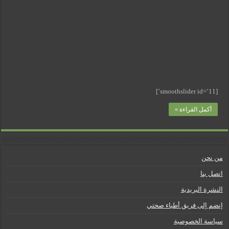
مغلقة
[smoothslider id=’11’]
أكمل القراءة »
من نحن
اتصل بنا
النشرة البريدية
إنضم إلى فريق أطباء صحتي
سياسة الخصوصية