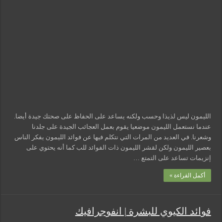
صحية
مدهشة
لتناول
قشر
الليمون
مغلقة
الليمون ليس لذيذا وحسب ولكنه يساعد على الحفاظ على صحتك جيدة أيضا.
عندما نستعمل الليمون موضعيا يقوم بعمل العجائب الجيدة على جلدنا
وشعرنا. في العديد من المرات التي نتكلم فيها عن فوائد الليمون يفكر الناس
بعصير الليمون ولكن لقشر الليمون ذات الفوائد للب كما أنه يحتوي على
إنزيمات تساعد على التمتع …
أكمل القراءة »
فوائد الكيوي للبشرة | انفوجرافيك