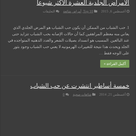
الأمراض الجلدية العشرة الأكثر شيوعا
على
أغسطس 6, 2015
Top 10
,
أمراض شائعة
التعليقات
الأمراض
الجلدية
العشرة
الأكثر
1. حب الشباب من الممكن أن يكون حب الشباب هو المرض الجلدي الذي
شيوعا
يعاني منه معظم المراهقين كما أن حالات الإصابه بحب الشباب تتزايد حتى
مغلقة
عند البالغين. المسبب هو انسداد بصيلات الشعر والغدد الدهنيه المتواجده في
الجلد ويحدث هذا نتيجة للتغييرات الهرمونيه.لا يعني حب الشباب وجود بثور
على الوجه فقط …
أكمل القراءة »
خمسة أساطير انتشرت عن حب الشباب
أغسطس 21, 2014
شائعات صحية
0