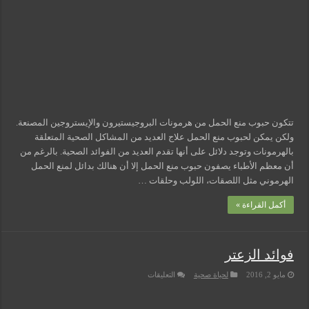
مسببات التعرق الليلي
تتكون حبوب منع الحمل من هرمونات البروجيستيرون والإيستروجين المصنعة.
ولكن يمكن لحبوب منع الحمل علاج العديد من المشاكل الصحية المتعلقة
بالهرمونات وتوجد دلائل على أنها تقدم العديد من الفوائد الصحية. بالرغم من
أن معظم الأطباء يصفون حبوب منع الحمل إلا أن هنالك بدائل لمنع الحمل
الهرموني مثل اللصقات، اللولب وحلقات …
أكمل القراءة »
فوائد الزعتر
على
مايو 2, 2016
لحياة صحية
التعليقات
فوائد
الزعتر
مغلقة