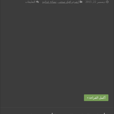
على
ديسمبر 22, 2015
انفوجرافيك صحتي
,
نصائح غذائية
التعليقات
فوائد
الكيوي
للبشرة
|
انفوجرافيك
مغلقة
أكمل القراءة »