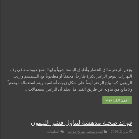
يجعل الزعتر مذاق الخضار وأطباق الباستا شهياً و لهذا نضع عبوة منه في رف
البهارات. يتوفر الزعتر بكثرة طازجاً، مجففاً أو مطحوناً مع السمسم و زيت
الزيتون. كما يباع الزعتر أيضاً على شكل زيوت أساسية ويتم استعماله موضعياً
ولا مانع من تناوله عن طريق الفم. هل تعلم أن للزعتر استعمالات …
أكمل القراءة »
فوائد صحية مدهشة لتناول قشر الليمون
على
يناير 2, 2016
لحياة صحية
,
نصائح غذائية
التعليقات
فوائد