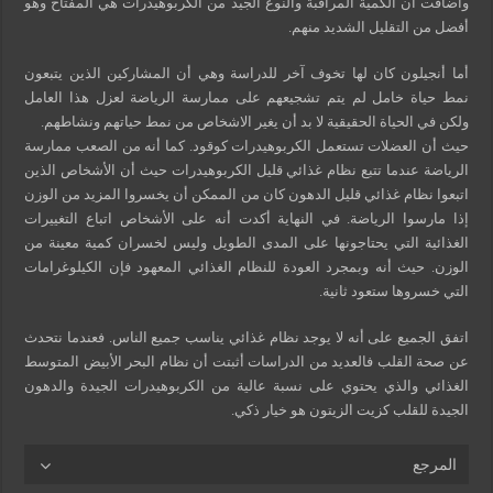
وأضافت أن الكمية المراقبة والنوع الجيد من الكربوهيدرات هي المفتاح وهو
أفضل من التقليل الشديد منهم.
أما أنجيلون كان لها تخوف آخر للدراسة وهي أن المشاركين الذين يتبعون
نمط حياة خامل لم يتم تشجيعهم على ممارسة الرياضة لعزل هذا العامل
ولكن في الحياة الحقيقية لا بد أن يغير الاشخاص من نمط حياتهم ونشاطهم.
حيث أن العضلات تستعمل الكربوهيدرات كوقود. كما أنه من الصعب ممارسة
الرياضة عندما تتبع نظام غذائي قليل الكربوهيدرات حيث أن الأشخاص الذين
اتبعوا نظام غذائي قليل الدهون كان من الممكن أن يخسروا المزيد من الوزن
إذا مارسوا الرياضة. في النهاية أكدت أنه على الأشخاص اتباع التغييرات
الغذائية التي يحتاجونها على المدى الطويل وليس لخسران كمية معينة من
الوزن. حيث أنه وبمجرد العودة للنظام الغذائي المعهود فإن الكيلوغرامات
التي خسروها ستعود ثانية.
اتفق الجميع على أنه لا يوجد نظام غذائي يناسب جميع الناس. فعندما نتحدث
عن صحة القلب فالعديد من الدراسات أثبتت أن نظام البحر الأبيض المتوسط
الغذائي والذي يحتوي على نسبة عالية من الكربوهيدرات الجيدة والدهون
الجيدة للقلب كزيت الزيتون هو خيار ذكي.
المرجع