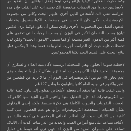
وكما ذكرت الدكتورة لايديا بازانو وهي أيضا إحدى الباحثين أن العديد من
الأخصائيين حذروا من الحميات منخفضة الكربوهيدرات على القلب فإن هذه
الدراسة تنفي ذلك.الأشخاص الذين أجري عليهم البحث وكانوا من مجموعة
الكربوهيدرات الأقل كان التحسن في مستويات الكوليستيرول وثلاثيات
الدهون أفضل من المجموعة الأخرى والذي ممكن أن يكون (وكما يرى الدكتور
تيان) بسبب النقصان الأكبر في الوزن أو بسبب الوجبات التي تحتوي على
كمية أكبر من الدهون الغير مشبعة أو كما تسمى “الدهون الجيدة” ولكن لديه
تحفظات قليلة حيث أن الدراسة أجريت لعام واحد فقط وهذا لا يعكس فعليا
نتائج البحث على المدى البعيد لكلتا المجموعتين.
لاحظت سونيا أنجيلون وهي المتحدثة الرسمية لأكاديمية الغذاء والسكري أن
مجموعة الحمية قليلة الكربوهيدرات لم تلتزم بشكل كامل بالتعليمات وهي
عدم تجاوز 40 غم من الكربوهيدرات في اليوم أي ما لا يزيد عن قطعتين من
الخبز ولكنهم في نهاية العام كانوا يتناولون ما يعادل 127 غم.
والتي علقت قائلة أنها تعتقد أن معظم الأشخاص يميلون إلى تناول كمية عالية
من الكربوهيدرات لذا فإن التقليل منها واختيار النوع الجيد منها كالفواكه،
الخضار، البقوليات والحبوب الكاملة هي فكرة سليمة. ولكن إحدى المخاوف
بشأن الحميات المنخفضة الكربوهيدرات برأيها هو عدم الحصول على كمية
كافية من الألياف. حيث أن النظام الغذائي المحتوي على كمية عالية من
الألياف يساعد على منع أمراض القلب والعديد من الدراسات أكدت أن الألياف
تساعد على خسران المزيد من الوزن. لذا فهي ترى أنه عوضا عن تقليل