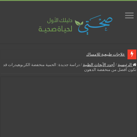
علاجات طبيعية للإمساك
ماذا يجب أن تحتوي صيدلية المنزل
الرئيسية
/
أجدد الأبحاث الطبية
/
دراسة جديدة: الحمية منخفضة الكربوهيدرات قد
تكون أفضل من منخفضة الدهون
علاجات طبيعية للبواسير
نصائح لمرضى السكري في رمضان
أنجح الطرق لتقليل خطر الإصابة بالمسالك البولية
5 شائعات صحية منتشرة بكثرة
إزالة الشعر بالليزر
نصائح لكل أسبوع من الحمل
كيف نخفف من الشعور بالعطش في رمضان؟