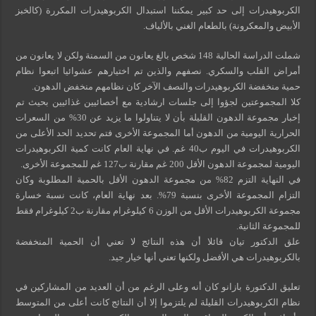
الكربوهيدرات إلى حد كبير يمكننا استبدال الكربوهيدرات المكررة (كالخبز
الأبيض والمعكرونة) بالطعام الغني بالألياف.
شملت الدراسة الحالية 148 شخص بالغ يعانون من السمنة ولكن لا يعانون من
أمراض القلب والسكري. نصفهم والذين تم اختيارهم عشوائيا اتبعوا نظام
حمية منخفضة الكربوهيدرات والنصف الآخر كان نظامهم منخفض الدهون.
كلا المجموعتين لجؤوا إلى جلسات ارشادية مع أخصائيين غذائيين بحيث تم
إخبار مجموعة الدهون القليلة بأن لا يتناولوا ما يزيد عن 30% من السعرات
الحرارية اليومية من الدهون أما المجموعة الأخرى فتم تحديد الحد الأعلى من
الكربوهيدرات في اليوم ب40 غم. في نهاية العام كانت كمية الكربوهيدرات
اليومية لمجموعة الدهون الأقل 200 غم مقارنة ب127 غم للمجموعة الأخرى.
في النهاية التزم 82% من مجموعة الدهون الأقل بالحمية المطلوبة وكان
التزام المجموعة الأخرى بنسبة 79%. بعد نهاية العام، كانت نسبة خسارة
مجموعة الكربوهيدرات الأقل من الوزن 6 كيلوغرام مقارنة ب2 كيلوغرام فقط
للمجموعة الثانية.
علق الدكتور تيان قائلا أن هذه النتائج لا تعني أن الحمية المنخفضة
بالكربوهيدرات هي الأفضل ولكنها تعني أنها خيار جيد.
تعليق الدكتورة بازانو كان أنه وعلى الرغم من أن العديد من المشاركين في
نظام الكربوهيدرات القليلة لم يلتزموا إلا أن النتائج كانت أعلى من المتوسط