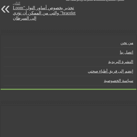
التالي
d
تحذير بخصوص أساور النول “Loom
bracelet” والتي من الممكن أن تؤدي
l
إلى السرطان
y
من نحن
اتصل بنا
النشرة البريدية
إنضم إلى فريق أطباء صحتي
سياسة الخصوصية