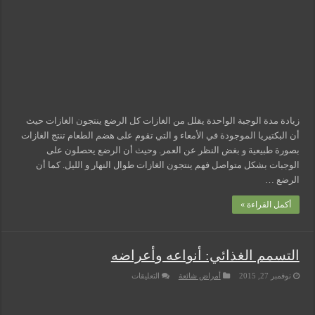
مسببات التعرق الليلي
زيادة مدة الوجبة الواحدة يقلل من الغازات كل الرضع ينتجون الغازات حيث
أن البكتيريا الموجودة في الأمعاء و التي تقوم على هضم الطعام تنتج الغازات
بصورة طبيعية و بغض النظر عن العمر. وحيث أن الرضع يحصلون على
الوجبات بشكل متواصل فهم ينتجون الغازات طوال النهار و الليل. كما أن
الرضع …
أكمل القراءة »
التسمم الغذائي: أنواعه وأعراضه
على
نوفمبر 27, 2015
أمراض شائعة
التعليقات
التسمم
الغذائي:
أنواعه
وأعراضه