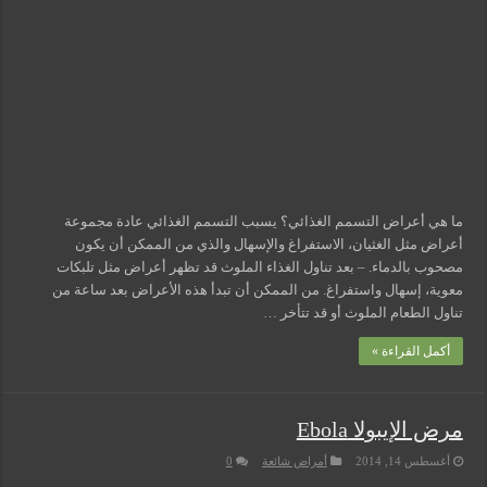
مغلقة
ما هي أعراض التسمم الغذائي؟ يسبب التسمم الغذائي عادة مجموعة
أعراض مثل الغثيان، الاستفراغ والإسهال والذي من الممكن أن يكون
مصحوب بالدماء. – بعد تناول الغذاء الملوث قد تظهر أعراض مثل تلبكات
معوية، إسهال واستفراغ. من الممكن أن تبدأ هذه الأعراض بعد ساعة من
تناول الطعام الملوث أو قد تتأخر …
أكمل القراءة »
مرض الإيبولا Ebola
أغسطس 14, 2014
أمراض شائعة
0