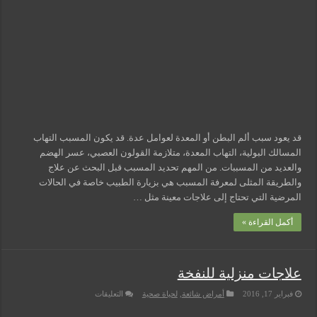
مسببات التعرق الليلي
قد يعود سبب ألم البطن أو المعدة لعوامل عدة. قد يكون المسبب التهاب
المسالك البولية، التهاب المعدة، متلازمة القولون العصبي، عسر الهضم
والعديد من المسببات. من المهم تحديد المسبب قبل البحث عن علاج
والطريقة المثلى لمعرفة المسبب هي بزيارة الطبيب خاصة في الحالات
المرضية التي تحتاج إلى علاجات معينة مثل …
أكمل القراءة »
علاجات منزلية للنفخة
على
فبراير 17, 2016
أمراض شائعة
,
لحياة صحية
التعليقات
علاجات
منزلية