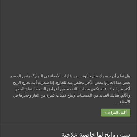
للنفخة
مغلقة
هل تعلم أن جسمك ينتج جالونين من غازات الأمعاء في اليوم؟ يمتص الجسم
بعض هذا الغاز والبعض الآخر يتخلص منه للخارج. إذا شعرت أنك تخرج الريح
أكثر من العادة فقد تكون مصاب بالنفخة. من أعراض النفخة انتفاخ البطن
والألم. هنالك العديد من المسببات لإنتاج كميات كبيرة من الغاز وحجزها في
الأمعاء. …
أكمل القراءة »
ستة روائح لها خاصية علاجية